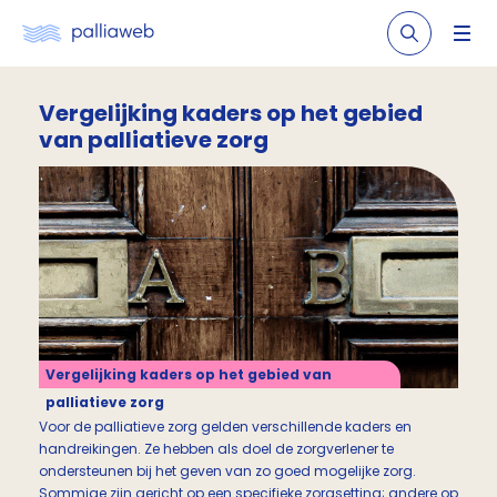
Vergelijking kaders op het gebied
van palliatieve zorg
Vergelijking kaders op het gebied van
palliatieve zorg
Voor de palliatieve zorg gelden verschillende kaders en
handreikingen. Ze hebben als doel de zorgverlener te
ondersteunen bij het geven van zo goed mogelijke zorg.
Sommige zijn gericht op een specifieke zorgsetting; andere op