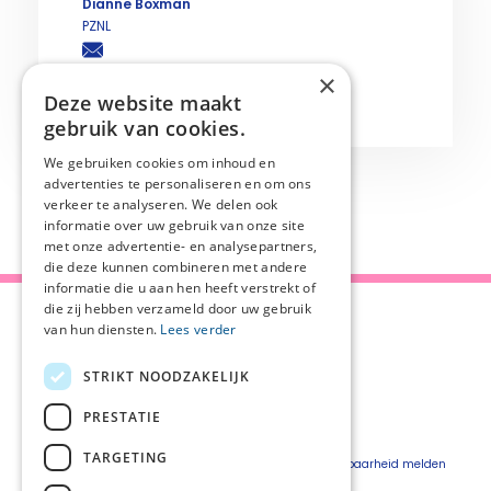
Dianne Boxman
PZNL
×
Laatst geactualiseerd:
18 mei 2022
Deze website maakt
gebruik van cookies.
We gebruiken cookies om inhoud en
advertenties te personaliseren en om ons
verkeer te analyseren. We delen ook
informatie over uw gebruik van onze site
Deel
met onze advertentie- en analysepartners,
die deze kunnen combineren met andere
informatie die u aan hen heeft verstrekt of
die zij hebben verzameld door uw gebruik
van hun diensten.
Lees verder
STRIKT NOODZAKELIJK
Over Palliaweb
Privacyverklaring
Over PZNL
Cookieverklaring
PRESTATIE
Contact
Disclaimer
TARGETING
Pers
Beveiligingskwetsbaarheid melden
Vacatures