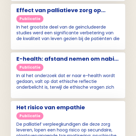
Effect van palliatieve zorg op
patiënten met Parkinson en hun
Publicatie
zorgverleners
In het grootste deel van de geïncludeerde
studies werd een significante verbetering van
de kwaliteit van leven gezien bij de patiënten die
palliatieve zorg kregen.
E-health: afstand nemen om nabij
te kunnen zijn
Publicatie
In al het onderzoek dat er naar e-health wordt
gedaan, valt op dat ethische reflectie
onderbelicht is, terwijl de ethische vragen zich
opdringen.
Het risico van empathie
Publicatie
De palliatief verpleegkundigen die deze zorg
leveren, lopen een hoog risico op secundaire,
plaatsvervangende traumatisering: psychische