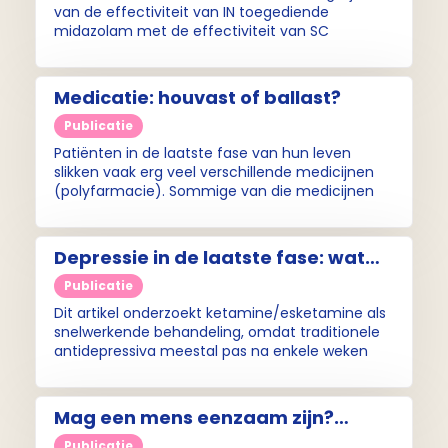
van de effectiviteit van IN toegediende
midazolam met de effectiviteit van SC
toegediende midazolam, bij de behandeling van
beginnende terminale onrust bij patiënten die
palliatieve zorg krijgen.
Medicatie: houvast of ballast?
Publicatie
Patiënten in de laatste fase van hun leven
slikken vaak erg veel verschillende medicijnen
(polyfarmacie). Sommige van die medicijnen
zijn bedoeld om ziektes in de toekomst te
voorkomen, maar die hebben op dat moment
eigenlijk geen nut meer.
Depressie in de laatste fase: wat
kan ketamine betekenen?
Publicatie
Dit artikel onderzoekt ketamine/esketamine als
snelwerkende behandeling, omdat traditionele
antidepressiva meestal pas na enkele weken
effect hebben en daardoor minder geschikt zijn.
Mag een mens eenzaam zijn?
Onderzoek naar eenzaamheid aan
Publicatie