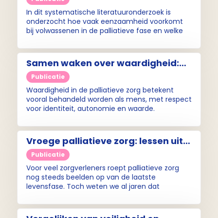
het einde van het leven
In dit systematische literatuuronderzoek is
onderzocht hoe vaak eenzaamheid voorkomt
bij volwassenen in de palliatieve fase en welke
factoren ermee samenhangen.
Samen waken over waardigheid:
De rol van naasten en cultuur in de
Publicatie
palliatieve fase
Waardigheid in de palliatieve zorg betekent
vooral behandeld worden als mens, met respect
voor identiteit, autonomie en waarde.
Vroege palliatieve zorg: lessen uit
een multidisciplinair programma
Publicatie
Voor veel zorgverleners roept palliatieve zorg
nog steeds beelden op van de laatste
levensfase. Toch weten we al jaren dat
patiënten baat hebben bij ondersteuning ruim
vóór de stervensfase.