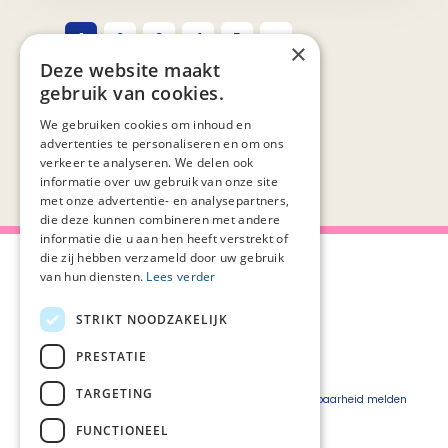
1
2
3
4
5
×
Deze website maakt
gebruik van cookies.
We gebruiken cookies om inhoud en
advertenties te personaliseren en om ons
verkeer te analyseren. We delen ook
informatie over uw gebruik van onze site
met onze advertentie- en analysepartners,
die deze kunnen combineren met andere
informatie die u aan hen heeft verstrekt of
die zij hebben verzameld door uw gebruik
van hun diensten.
Lees verder
STRIKT NOODZAKELIJK
Over Palliaweb
Privacyverklaring
Over PZNL
Cookieverklaring
PRESTATIE
Contact
Disclaimer
TARGETING
Pers
Beveiligingskwetsbaarheid melden
Vacatures
FUNCTIONEEL
Webshop