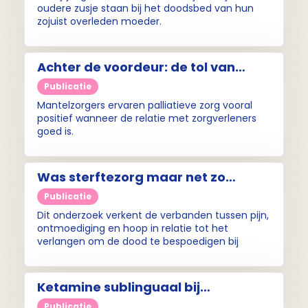
oudere zusje staan bij het doodsbed van hun
zojuist overleden moeder.
Achter de voordeur: de tol van
mantelzorg
Publicatie
Mantelzorgers ervaren palliatieve zorg vooral
positief wanneer de relatie met zorgverleners
goed is.
Was sterftezorg maar net zo
vanzelfsprekend als geboortezorg.
Publicatie
Pleidooi voor meer samenwerking
Dit onderzoek verkent de verbanden tussen pijn,
ontmoediging en hoop in relatie tot het
verlangen om de dood te bespoedigen bij
mensen met kanker, die palliatieve zorg
ontvangen. De combinatie en interactie van
deze factoren was nog niet onderzocht.
Ketamine sublinguaal bij
doorbraakpijn, een verkenning
Publicatie