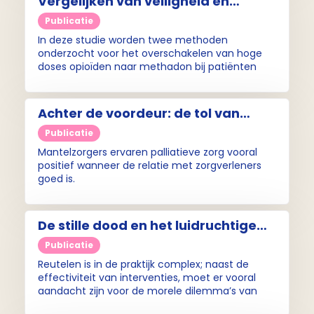
Vergelijken van veiligheid en
effectiviteit van twee methadon-
Publicatie
rotatieschema’s bij pijn bij kanker
In deze studie worden twee methoden
onderzocht voor het overschakelen van hoge
doses opioïden naar methadon bij patiënten
met moeilijk behandelbare pijn bij kanker.
Achter de voordeur: de tol van
mantelzorg
Publicatie
Mantelzorgers ervaren palliatieve zorg vooral
positief wanneer de relatie met zorgverleners
goed is.
De stille dood en het luidruchtige
afscheid: de impact van reutelen
Publicatie
Reutelen is in de praktijk complex; naast de
effectiviteit van interventies, moet er vooral
aandacht zijn voor de morele dilemma’s van
alle betrokkenen.