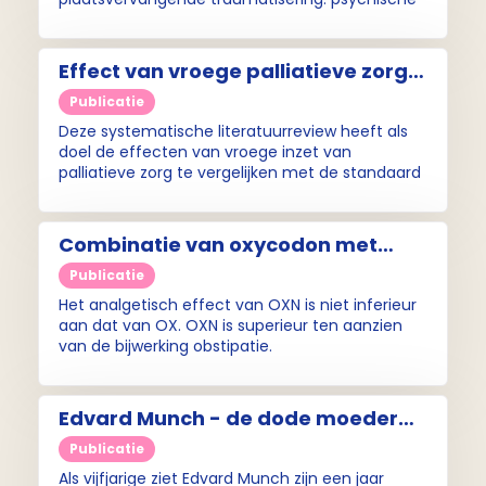
belasting die ontstaat wanneer zorgverleners
intens meeleven met het langdurig zien of
horen over lijden en nood van patiënten en hun
Effect van vroege palliatieve zorg
families.
op de verblijfsduur op de IC
Publicatie
Deze systematische literatuurreview heeft als
doel de effecten van vroege inzet van
palliatieve zorg te vergelijken met de standaard
zorg, en dan met name het effect op de
verblijfsduur. Aanbevolen wordt nader te
onderzoeken of deze uitkomsten gelden voor
Combinatie van oxycodon met
alle intensive care- afdelingen en hoe vroege
naloxon: ook bij kanker een goede
inzet van palliatieve zorg te implementeren is.
Publicatie
keuze
Het analgetisch effect van OXN is niet inferieur
aan dat van OX. OXN is superieur ten aanzien
van de bijwerking obstipatie.
Edvard Munch - de dode moeder
en het kind (1887-89)
Publicatie
Als vijfjarige ziet Edvard Munch zijn een jaar