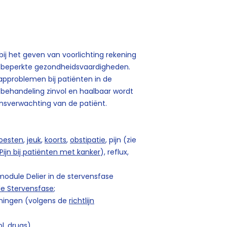
 bij het geven van voorlichting rekening
f beperkte gezondheidsvaardigheden.
approblemen bij patiënten in de
e behandeling zinvol en haalbaar wordt
ensverwachting van de patiënt.
oesten
,
jeuk
,
koorts
,
obstipatie
, pijn (zie
Pijn bij patiënten met kanker
), reflux,
odule Delier in de stervensfase
 de Stervensfase
;
ningen (volgens de
richtlijn
l, drugs).