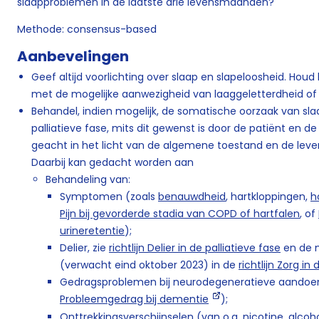
slaapproblemen in de laatste drie levensmaanden?
Methode: consensus-based
Aanbevelingen
Geef altijd voorlichting over slaap en slapeloosheid. Houd
met de mogelijke aanwezigheid van laaggeletterdheid o
Behandel, indien mogelijk, de somatische oorzaak van sla
palliatieve fase, mits dit gewenst is door de patiënt en d
geacht in het licht van de algemene toestand en de lev
Daarbij kan gedacht worden aan
Behandeling van:
Symptomen (zoals
benauwdheid
, hartkloppingen,
h
Pijn bij gevorderde stadia van COPD of hartfalen
, of
urineretentie
);
Delier, zie
richtlijn Delier in de palliatieve fase
en de m
(verwacht eind oktober 2023) in de
richtlijn Zorg in
Gedragsproblemen bij neurodegeneratieve aandoe
Probleemgedrag bij dementie
);
Onttrekkingsverschijnselen (van o.a. nicotine, alcoho