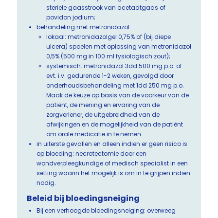
steriele gaasstrook van acetaatgaas of
povidon jodium;
behandeling met metronidazol:
lokaal: metronidazolgel 0,75% of (bij diepe
ulcera) spoelen met oplossing van metronidazol
0,5% (500 mg in 100 ml fysiologisch zout);
systemisch: metronidazol 3dd 500 mg p.o. of
evt. i.v. gedurende 1-2 weken, gevolgd door
onderhoudsbehandeling met 1dd 250 mg p.o.
Maak de keuze op basis van de voorkeur van de
patiënt, de mening en ervaring van de
zorgverlener, de uitgebreidheid van de
afwijkingen en de mogelijkheid van de patiënt
om orale medicatie in te nemen.
in uiterste gevallen en alleen indien er geen risico is
op bloeding: necrotectomie door een
wondverpleegkundige of medisch specialist in een
setting waarin het mogelijk is om in te grijpen indien
nodig.
Beleid bij bloedingsneiging
Bij een verhoogde bloedingsneiging: overweeg