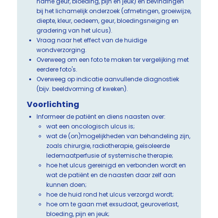
name geur, bloeding, pijn en jeuk) en bevindingen
bij het lichamelijk onderzoek (afmetingen, groeiwijze,
diepte, kleur, oedeem, geur, bloedingsneiging en
gradering van het ulcus).
Vraag naar het effect van de huidige
wondverzorging.
Overweeg om een foto te maken ter vergelijking met
eerdere foto's.
Overweeg op indicatie aanvullende diagnostiek
(bijv. beeldvorming of kweken).
Voorlichting
Informeer de patiënt en diens naasten over:
wat een oncologisch ulcus is;
wat de (on)mogelijkheden van behandeling zijn,
zoals chirurgie, radiotherapie, geïsoleerde
ledemaatperfusie of systemische therapie;
hoe het ulcus gereinigd en verbonden wordt en
wat de patiënt en de naasten daar zelf aan
kunnen doen;
hoe de huid rond het ulcus verzorgd wordt;
hoe om te gaan met exsudaat, geuroverlast,
bloeding, pijn en jeuk;