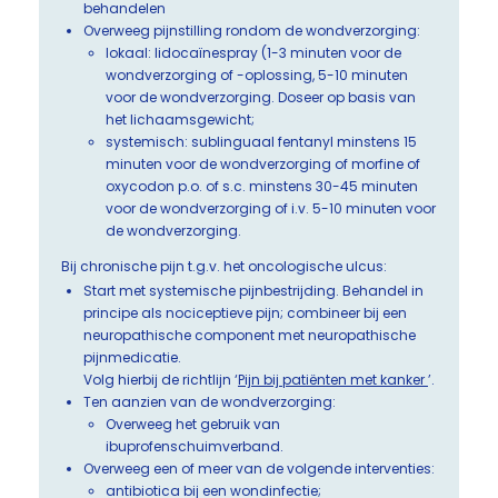
behandelen
Overweeg pijnstilling rondom de wondverzorging:
lokaal: lidocaïnespray (1-3 minuten voor de
wondverzorging of -oplossing, 5-10 minuten
voor de wondverzorging. Doseer op basis van
het lichaamsgewicht;
systemisch: sublinguaal fentanyl minstens 15
minuten voor de wondverzorging of morfine of
oxycodon p.o. of s.c. minstens 30-45 minuten
voor de wondverzorging of i.v. 5-10 minuten voor
de wondverzorging.
Bij chronische pijn t.g.v. het oncologische ulcus:
Start met systemische pijnbestrijding. Behandel in
principe als nociceptieve pijn; combineer bij een
neuropathische component met neuropathische
pijnmedicatie.
Volg hierbij de richtlijn ‘
Pijn bij patiënten met kanker
’.
Ten aanzien van de wondverzorging:
Overweeg het gebruik van
ibuprofenschuimverband.
Overweeg een of meer van de volgende interventies:
antibiotica bij een wondinfectie;