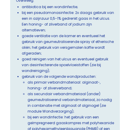
Overweeg:
antibiotica bij een wondinfectie;
bij een pseudomonasinfectie: 2x daags gebruik van
een in azijnzuur 0,5-1% gedrenkt gaas in het ulcus.
Een honing- of zilverband of jodium zijn
alternatieven;
goede ventilatie van de kamer en eventueel het
gebruik van geurneutraliserende spray of etherische
oliën; het gebruik van versgemalen koffie wordt
afgeraden;
goed reinigen van het ulcus en eventueel gebruik
van desinfecterende spoelvloeistoffen (zie bij
wondreiniging);
gebruik van de volgende wondproducten:
als primair verbandmateriaal: alginaat-,
honing- of zilververband;
als secundair verbandmateriaal (ander)
geurneutraliserend verbandmateriaal, zo nodig
in combinatie met alginaat of alginogel (zie
module Wondverzorging);
bij een wondinfectie: het gebruik van een
geïmpregneerd gaaskompres met polyhexanide
of polyhexamethyleenbiguanide (PHMB) of een