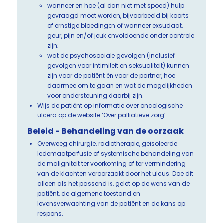
wanneer en hoe (al dan niet met spoed) hulp
gevraagd moet worden, bijvoorbeeld bij koorts
of ernstige bloedingen of wanneer exsudaat,
geur, pijn en/of jeuk onvoldoende onder controle
zijn;
wat de psychosociale gevolgen (inclusief
gevolgen voor intimiteit en seksualiteit) kunnen
zijn voor de patiënt én voor de partner, hoe
daarmee om te gaan en wat de mogelijkheden
voor ondersteuning daarbij zijn.
Wijs de patiënt op informatie over oncologische
ulcera op de website ‘Over palliatieve zorg’.
Beleid - Behandeling van de oorzaak
Overweeg chirurgie, radiotherapie, geïsoleerde
ledemaatperfusie of systemische behandeling van
de maligniteit ter voorkoming of ter vermindering
van de klachten veroorzaakt door het ulcus. Doe dit
alleen als het passend is, gelet op de wens van de
patiënt, de algemene toestand en
levensverwachting van de patiënt en de kans op
respons.