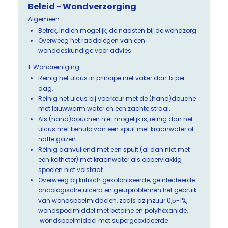
Beleid - Wondverzorging
Algemeen
Betrek, indien mogelijk, de naasten bij de wondzorg.
Overweeg het raadplegen van een
wonddeskundige voor advies.
1. Wondreiniging
Reinig het ulcus in principe niet vaker dan 1x per
dag.
Reinig het ulcus bij voorkeur met de (hand)douche
met lauwwarm water en een zachte straal.
Als (hand)douchen niet mogelijk is, reinig dan het
ulcus met behulp van een spuit met kraanwater of
natte gazen.
Reinig aanvullend met een spuit (al dan niet met
een katheter) met kraanwater als oppervlakkig
spoelen niet volstaat.
Overweeg bij kritisch gekoloniseerde, geïnfecteerde
oncologische ulcera en geurproblemen het gebruik
van wondspoelmiddelen, zoals azijnzuur 0,5-1%,
wondspoelmiddel met betaïne en polyhexanide,
wondspoelmiddel met supergeoxideerde