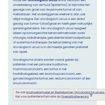
Onder een
oncologisch ulcus
wordt verstaan een
onderbreking van de huid (epidermis) of slijmvlies ten
gevolge van groei van de primaire tumor of van
metastasen. Het onderliggende weefsel is dan ook
altijd maligne. Een oncologisch ulcus is een direct
gevolg van tumor-(door)groei en heeft geen natuurlijke
genezingstendens. Een oncologisch ulcus reageert
alleen op tumorgerichte behandelmethoden zoals
chirurgie, radiotherapie, geïsoleerde ledemaatperfusie
of systemische therapie. De behandeling van het
oncologisch ulcus is in de meeste gevallen palliatief
van opzet.
Oncologische ulcera worden vooral gezien bij
patiënten met een primaire huidtumor,
mammacarcinoom, een tumor in het
hoofdhalsgebied, een bronchuscarcinoom, een
gynaecologische tumor, een rectumcarcinoom of een
anuscarcinoom.
Zie ook
Analyseformulier en Beslisbomen Oncologische ulcera i
Kijk voor patiënteninformatie op
Overpalliatievezorg
.