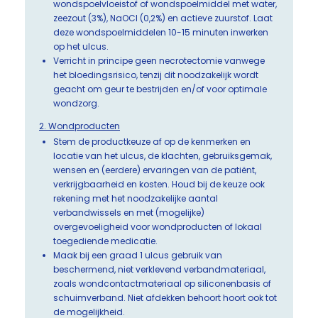
wondspoelvloeistof of wondspoelmiddel met water,
zeezout (3%), NaOCI (0,2%) en actieve zuurstof. Laat
deze wondspoelmiddelen 10-15 minuten inwerken
op het ulcus.
Verricht in principe geen necrotectomie vanwege
het bloedingsrisico, tenzij dit noodzakelijk wordt
geacht om geur te bestrijden en/of voor optimale
wondzorg.
2. Wondproducten
Stem de productkeuze af op de kenmerken en
locatie van het ulcus, de klachten, gebruiksgemak,
wensen en (eerdere) ervaringen van de patiënt,
verkrijgbaarheid en kosten. Houd bij de keuze ook
rekening met het noodzakelijke aantal
verbandwissels en met (mogelijke)
overgevoeligheid voor wondproducten of lokaal
toegediende medicatie.
Maak bij een graad 1 ulcus gebruik van
beschermend, niet verklevend verbandmateriaal,
zoals wondcontactmateriaal op siliconenbasis of
schuimverband. Niet afdekken behoort hoort ook tot
de mogelijkheid.