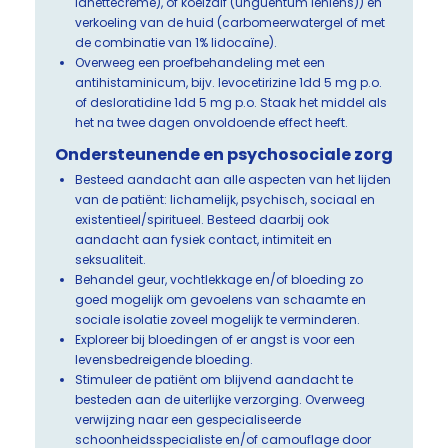
lanettecrème), of koelzalf (unguentum leniens)) en
verkoeling van de huid (carbomeerwatergel of met
de combinatie van 1% lidocaïne).
Overweeg een proefbehandeling met een
antihistaminicum, bijv. levocetirizine 1dd 5 mg p.o.
of desloratidine 1dd 5 mg p.o. Staak het middel als
het na twee dagen onvoldoende effect heeft.
Ondersteunende en psychosociale zorg
Besteed aandacht aan alle aspecten van het lijden
van de patiënt: lichamelijk, psychisch, sociaal en
existentieel/spiritueel. Besteed daarbij ook
aandacht aan fysiek contact, intimiteit en
seksualiteit.
Behandel geur, vochtlekkage en/of bloeding zo
goed mogelijk om gevoelens van schaamte en
sociale isolatie zoveel mogelijk te verminderen.
Exploreer bij bloedingen of er angst is voor een
levensbedreigende bloeding.
Stimuleer de patiënt om blijvend aandacht te
besteden aan de uiterlijke verzorging. Overweeg
verwijzing naar een gespecialiseerde
schoonheidsspecialiste en/of camouflage door