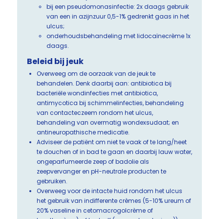
bij een pseudomonasinfectie: 2x daags gebruik
van een in azijnzuur 0,5-1% gedrenkt gaas in het
ulcus;
onderhoudsbehandeling met lidocaïnecrème 1x
daags.
Beleid bij jeuk
Overweeg om de oorzaak van de jeuk te
behandelen. Denk daarbij aan: antibiotica bij
bacteriële wondinfecties met antibiotica,
antimycotica bij schimmelinfecties, behandeling
van contacteczeem rondom het ulcus,
behandeling van overmatig wondexsudaat; en
antineuropathische medicatie.
Adviseer de patiënt om niet te vaak of te lang/heet
te douchen of in bad te gaan en daarbij lauw water,
ongeparfumeerde zeep of badolie als
zeepvervanger en pH-neutrale producten te
gebruiken.
Overweeg voor de intacte huid rondom het ulcus
het gebruik van indifferente crèmes (5-10% ureum of
20% vaseline in cetomacrogolcrème of