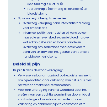
3dd 500 mg s.c. of i.v.));
radiotherapie (eenmalig of korte serie) ter
bloedstelping.
Bij acuut en/of hevig bloedverlies:
Overweeg verwijzing naar interventieradioloog
voor embolisatie.
Informeer patiënt en naasten bij kans op een
massale en levensbedreigende bloeding over
wat er kan gebeuren en hoe te handelen.
Overweeg om sederende medicatie voor te
schrijven en adviseer het gebruik van donkere
handdoeken en lakens.
Beleid bij pijn
Bij pijn tijdens de wondverzorging:
Verwissel verbandmateriaal op het juiste moment
om pijnklachten door verkleving van het ulcus met
het verbandmateriaal te voorkomen.
Voorkom uitdroging van het wondbed door het
creëren van een vochtig wondmilieu door middel
van hydrogel of wondcontactmateriaal om
verkleving en daardoor pijn te voorkomen of te