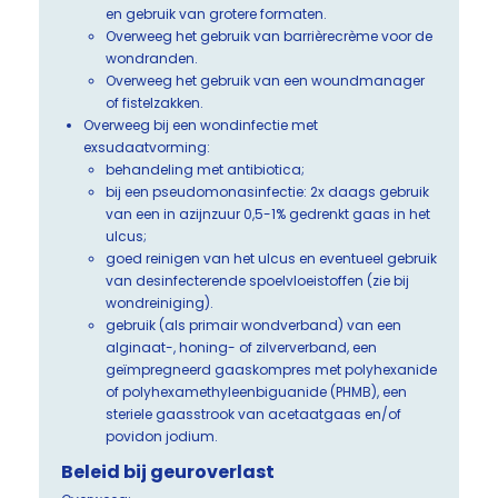
en gebruik van grotere formaten.
Overweeg het gebruik van barrièrecrème voor de
wondranden.
Overweeg het gebruik van een woundmanager
of fistelzakken.
Overweeg bij een wondinfectie met
exsudaatvorming:
behandeling met antibiotica;
bij een pseudomonasinfectie: 2x daags gebruik
van een in azijnzuur 0,5-1% gedrenkt gaas in het
ulcus;
goed reinigen van het ulcus en eventueel gebruik
van desinfecterende spoelvloeistoffen (zie bij
wondreiniging).
gebruik (als primair wondverband) van een
alginaat-, honing- of zilververband, een
geïmpregneerd gaaskompres met polyhexanide
of polyhexamethyleenbiguanide (PHMB), een
steriele gaasstrook van acetaatgaas en/of
povidon jodium.
Beleid bij geuroverlast