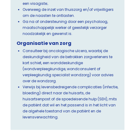
een visagiste;.
Overweeg de inzet van thuiszorg en/of vrijwilligers
om de naasten te ontlasten.
Ga na of ondersteuning door een psycholoog,
maatschappelijk werker of geestelijk verzorger
noodzakelijk en gewenst is.
Organisatie van zorg
Consulteer bij oncologische ulcera, waarbij de
deskundigheid van de betrokken zorgverleners te
kort schiet, een wonddeskundige
(wondverpleegkundige, wondconsulent of
verpleegkundig specialist wondzorg) voor advies
over de wondzorg.
Verwijs bij levensbedreigende complicaties (infectie,
bloeding) direct naar de huisarts, de
huisartsenpost of de spoedeisende hulp (SEH), mits
de patiënt dat wil en het passend is in het licht van
de algehele toestand van de patiënt en de
levensverwachting.