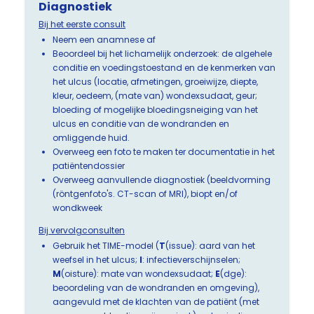
Diagnostiek
Bij het eerste consult
Neem een anamnese af
Beoordeel bij het lichamelijk onderzoek: de algehele
conditie en voedingstoestand en de kenmerken van
het ulcus (locatie, afmetingen, groeiwijze, diepte,
kleur, oedeem, (mate van) wondexsudaat, geur;
bloeding of mogelijke bloedingsneiging van het
ulcus en conditie van de wondranden en
omliggende huid.
Overweeg een foto te maken ter documentatie in het
patiëntendossier
Overweeg aanvullende diagnostiek (beeldvorming
(röntgenfoto's. CT-scan of MRI), biopt en/of
wondkweek
Bij vervolgconsulten
Gebruik het TIME-model (
T
(issue): aard van het
weefsel in het ulcus;
I
: infectieverschijnselen;
M
(oisture): mate van wondexsudaat;
E
(dge):
beoordeling van de wondranden en omgeving),
aangevuld met de klachten van de patiënt (met