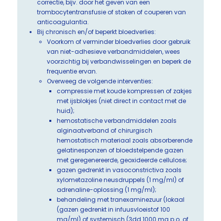
correctie, bijv. door het geven van een
trombocytentransfusie of staken of couperen van
anticoagulantia.
Bij chronisch en/of beperkt bloedverlies:
Voorkom of verminder bloedverlies door gebruik
van niet-adhesieve verbandmiddelen, wees
voorzichtig bij verbandwisselingen en beperk de
frequentie ervan.
Overweeg de volgende interventies:
compressie met koude kompressen of zakjes
met ijsblokjes (niet direct in contact met de
huid);
hemostatische verbandmiddelen zoals
alginaatverband of chirurgisch
hemostatisch materiaal zoals absorberende
gelatinesponzen of bloedstelpende gazen
met geregenereerde, geoxideerde cellulose;
gazen gedrenkt in vasoconstrictiva zoals
xylometazoline neusdruppels (1 mg/ml) of
adrenaline-oplossing (1 mg/ml);
behandeling met tranexaminezuur (lokaal
(gazen gedrenkt in infuusvloeistof 100
mg/ml) of systemisch (3dd 1000 mg p.o. of