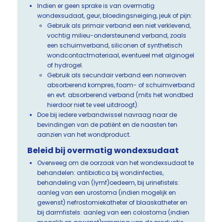
Indien er geen sprake is van overmatig
wondexsudaat, geur, bloedingsneiging, jeuk of pijn:
Gebruik als primair verband een niet verklevend,
vochtig milieu-ondersteunend verband, zoals
een schuimverband, siliconen of synthetisch
wondcontactmateriaal, eventueel met alginogel
of hydrogel.
Gebruik als secundair verband een nonwoven
absorberend kompres, foam- of schuimverband
en evt. absorberend verband (mits het wondbed
hierdoor niet te veel uitdroogt).
Doe bij iedere verbandwissel navraag naar de
bevindingen van de patiënt en de naasten ten
aanzien van het wondproduct.
Beleid bij overmatig wondexsudaat
Overweeg om de oorzaak van het wondexsudaat te
behandelen: antibiotica bij wondinfecties,
behandeling van (lymf)oedeem, bij urinefistels:
aanleg van een urostoma (indien mogelijk en
gewenst) nefrostomiekatheter of blaaskatheter en
bij darmfistels: aanleg van een colostoma (indien