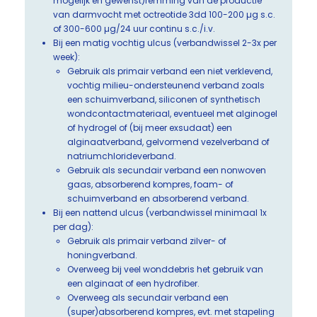
mogelijk en gewenst)remming van de productie
van darmvocht met octreotide 3dd 100-200 µg s.c.
of 300-600 µg/24 uur continu s.c./i.v.
Bij een matig vochtig ulcus (verbandwissel 2-3x per
week):
Gebruik als primair verband een niet verklevend,
vochtig milieu-ondersteunend verband zoals
een schuimverband, siliconen of synthetisch
wondcontactmateriaal, eventueel met alginogel
of hydrogel of (bij meer exsudaat) een
alginaatverband, gelvormend vezelverband of
natriumchlorideverband.
Gebruik als secundair verband een nonwoven
gaas, absorberend kompres, foam- of
schuimverband en absorberend verband.
Bij een nattend ulcus (verbandwissel minimaal 1x
per dag):
Gebruik als primair verband zilver- of
honingverband.
Overweeg bij veel wonddebris het gebruik van
een alginaat of een hydrofiber.
Overweeg als secundair verband een
(super)absorberend kompres, evt. met stapeling