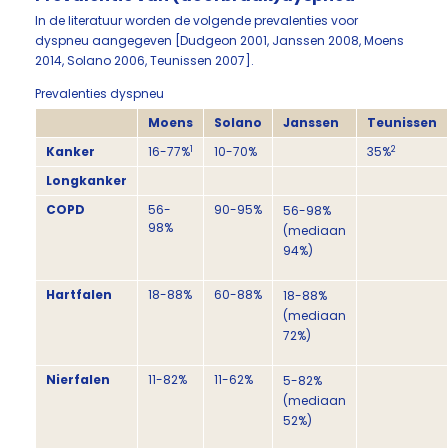
In de literatuur worden de volgende prevalenties voor
dyspneu aangegeven [Dudgeon 2001, Janssen 2008, Moens
2014, Solano 2006, Teunissen 2007].
Prevalenties dyspneu
Moens
Solano
Janssen
Teunissen
1
2
Kanker
16-77%
10-70%
35%
Longkanker
COPD
56-
90-95%
56-98%
98%
(mediaan
94%)
Hartfalen
18-88%
60-88%
18-88%
(mediaan
72%)
Nierfalen
11-82%
11-62%
5-82%
(mediaan
52%)