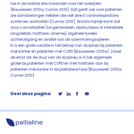
toe in de laatste drie maanden voor het overlijden
[Bausewein 2010a, Currow 2010]. Dat geldt ook voor patiënten
die aandoeningen hebben die niet direct cardiorespiratoire
systemen aantasten [Currow 2010]. Waarschijnlijk komt dat
door comorbiditeit (longembolieën, obstructieve of interstitiële
longziekten, hartfalen, anemie), algehele fysieke
achteruitgang en zwakte van de ademhalingsspieren.
Er is een grote variatie in het beloop van dyspneu bij patiënten
met kanker en patiënten met COPD [Bausewein 2010a]. Zowel
de ernst als de duur van de dyspneu is in het algemeen
groter bij patiënten met COPD en met hartfalen dan bij
patiënten met kanker in de palliatieve fase [Bausewein 2010a,
Currow 2010].
Deel deze pagina: