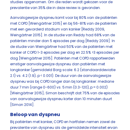
studies opgenomen. Om die reden wordt gekozen voor de
prevalentie van 35% die in deze review is gevonden.
Aanvalsgewijze dyspneu komt voor bij 80% van de patiënten
met COPD [Weingärtner 2015] en bij 56-81% van de patiënten
met een gevorderd stadium van kanker [Reddy 2009,
Weingärtner 2015]. In de studie van Reddy had 68% van de
patiënten minder dan 5 episodes per dag [Reddy 2009]. In
de studie van Weingärtner had 50% van de patiënten met
kanker of COPD 1-3 episodes per dag en 22.5% >3 episodes per
dag [Weingärtner 2015]. Patiënten met COPD rapporteerden
ernstiger aanvalsgewijze dyspneu dan patiënten met
longkanker (gemiddeld Borg scale: 6.2 (standaarddeviatie
2.1) vs. 4.2 (1.9); p < 0.001). De duur van de aanvalsgewijze
dyspneu was bij COPD langer dan bij longkanker: mediane
duur 7 min (range 0-600) vs. 5 min (0.3-120), p = 0.002)
[Weingärtner 2015]; Simon beschrijft dat 75% van de episodes
van aanvalsgewijze dyspneu korter dan 10 minuten duurt
[Simon 2014].
Beloop van dyspneu
Bij patiënten met kanker, COPD en hartfalen nemen zowel de
prevalentie van dyspneu als de gemiddelde intensiteit ervan