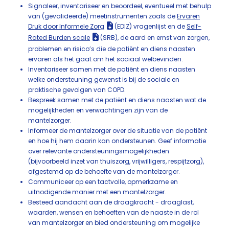
Signaleer, inventariseer en beoordeel, eventueel met behulp
van (gevalideerde) meetinstrumenten zoals de
Ervaren
Druk door Informele Zorg
(EDIZ) vragenlijst en de
Self-
Rated Burden scale
(SRB), de aard en ernst van zorgen,
problemen en risico’s die de patiënt en diens naasten
ervaren als het gaat om het sociaal welbevinden.
Inventariseer samen met de patiënt en diens naasten
welke ondersteuning gewenst is bij de sociale en
praktische gevolgen van COPD.
Bespreek samen met de patiënt en diens naasten wat de
mogelijkheden en verwachtingen zijn van de
mantelzorger.
Informeer de mantelzorger over de situatie van de patiënt
en hoe hij hem daarin kan ondersteunen. Geef informatie
over relevante ondersteuningsmogelijkheden
(bijvoorbeeld inzet van thuiszorg, vrijwilligers, respijtzorg),
afgestemd op de behoefte van de mantelzorger.
Communiceer op een tactvolle, opmerkzame en
uitnodigende manier met een mantelzorger.
Besteed aandacht aan de draagkracht - draaglast,
waarden, wensen en behoeften van de naaste in de rol
van mantelzorger en bied ondersteuning om mogelijke