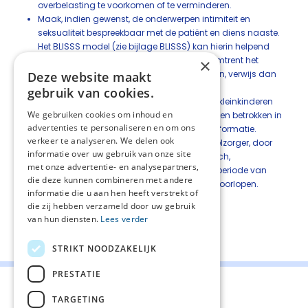
overbelasting te voorkomen of te verminderen.
Maak, indien gewenst, de onderwerpen intimiteit en
seksualiteit bespreekbaar met de patiënt en diens naaste.
Het BLISSS model (zie bijlage BLISSS) kan hierin helpend
zijn. Indien de zorgverlener barrières voelt omtrent het
×
bespreekbaar maken van deze onderwerpen, verwijs dan
Deze website maakt
naar een meer toegeruste collega.
gebruik van cookies.
Geef specifieke aandacht aan kinderen en kleinkinderen
We gebruiken cookies om inhoud en
van ernstig zieke patiënten. Zij moeten worden betrokken in
advertenties te personaliseren en om ons
de opvang en hebben recht op duidelijke informatie.
verkeer te analyseren. We delen ook
Verleen nazorg aan de naaste en/of mantelzorger, door
informatie over uw gebruik van onze site
na te gaan wat zij nodig hebben op praktisch,
met onze advertentie- en analysepartners,
psychosociaal en spiritueel gebied om de periode van
die deze kunnen combineren met andere
rouw en verliesverwerking goed te kunnen doorlopen.
informatie die u aan hen heeft verstrekt of
die zij hebben verzameld door uw gebruik
van hun diensten.
Lees verder
Deel deze pagina:
STRIKT NOODZAKELIJK
PRESTATIE
TARGETING