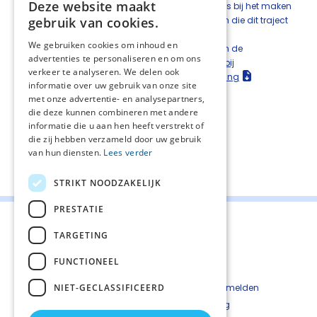
Deze website maakt
beperking zich bevindt, zowel qua doelen als bij het maken
gebruik van cookies.
van een inschatting van de kosten en baten die dit traject
heeft voor de cliënt en zijn omgeving.
We gebruiken cookies om inhoud en
Maak bij problematisch gedrag gebruik van de
advertenties te personaliseren en om ons
multidisciplinaire richtlijn Probleemgedrag bij
verkeer te analyseren. We delen ook
volwassenen met een verstandelijke beperking
informatie over uw gebruik van onze site
[Embregts et al, 2019].
met onze advertentie- en analysepartners,
die deze kunnen combineren met andere
informatie die u aan hen heeft verstrekt of
die zij hebben verzameld door uw gebruik
van hun diensten.
Lees verder
Deel deze pagina:
STRIKT NOODZAKELIJK
PRESTATIE
TARGETING
FUNCTIONEEL
Contact
Cookiebeleid
NIET-GECLASSIFICEERD
Kwetsbaarheid melden
Privacyverkaring