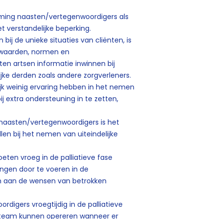
rming naasten/vertegenwoordigers als
 verstandelijke beperking.
 bij de unieke situaties van cliënten, is
 waarden, normen en
en artsen informatie inwinnen bij
jke derden zoals andere zorgverleners.
k weinig ervaring hebben in het nemen
ij extra ondersteuning in te zetten,
 naasten/vertegenwoordigers is het
llen bij het nemen van uiteindelijke
ten vroeg in de palliatieve fase
ingen door te voeren in de
 aan de wensen van betrokken
digers vroegtijdig in de palliatieve
s team kunnen opereren wanneer er