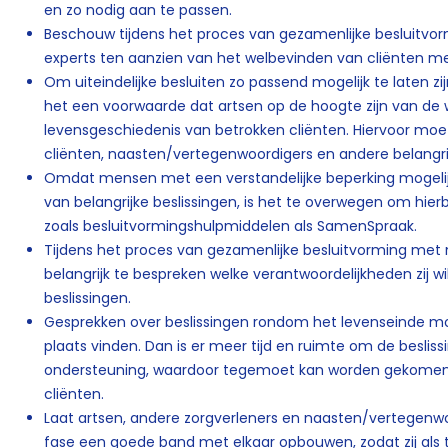
en zo nodig aan te passen.
Beschouw tijdens het proces van gezamenlijke besluitvo
experts ten aanzien van het welbevinden van cliënten met
Om uiteindelijke besluiten zo passend mogelijk te laten zijn
het een voorwaarde dat artsen op de hoogte zijn van de
levensgeschiedenis van betrokken cliënten. Hiervoor moet
cliënten, naasten/vertegenwoordigers en andere belangri
Omdat mensen met een verstandelijke beperking mogelij
van belangrijke beslissingen, is het te overwegen om hierb
zoals besluitvormingshulpmiddelen als SamenSpraak.
Tijdens het proces van gezamenlijke besluitvorming met
belangrijk te bespreken welke verantwoordelijkheden zij wi
beslissingen.
Gesprekken over beslissingen rondom het levenseinde moe
plaats vinden. Dan is er meer tijd en ruimte om de besliss
ondersteuning, waardoor tegemoet kan worden gekomen
cliënten.
Laat artsen, andere zorgverleners en naasten/vertegenwoor
fase een goede band met elkaar opbouwen, zodat zij al