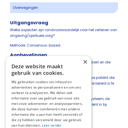
Overwegingen
Uitgangsvraag
Welke aspecten zijn randvoorwaardelijk voor het verlenen van
zingeving/spirituele zorg?
Methode: Consensus-based.
Aanbevelingen
×
Beschouw levensvragen als vragen die er toe doen en die
Deze website maakt
heel normaal zijn.
gebruik van cookies.
Schakel een professionele tolk in bij de palliatieve patiënt die
We gebruiken cookies om inhoud en
beperkt Nederlands spreekt, ook indien de familie bereid is te
advertenties te personaliseren en om ons
tolken.
verkeer te analyseren. We delen ook
informatie over uw gebruik van onze site
Win, indien nodig, informatie over het waardesysteem, de
met onze advertentie- en analysepartners,
zingeving en de geloofsovertuiging van de patiënt in bij
die deze kunnen combineren met andere
naasten of familie.
informatie die u aan hen heeft verstrekt of
die zij hebben verzameld door uw gebruik
van hun diensten.
Lees verder
Deel deze pagina: