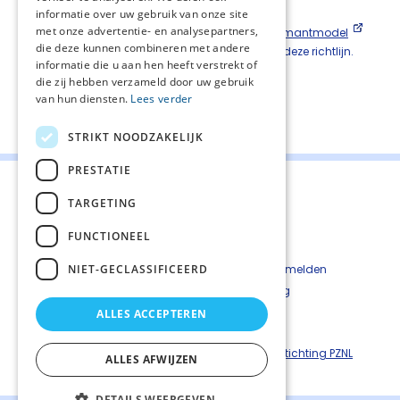
Ter informatie
informatie over uw gebruik van onze site
met onze advertentie- en analysepartners,
Klik hier voor een
informatiefilmpje over het diamantmodel
die deze kunnen combineren met andere
(Ars Moriendi model) zoals dat genoemd is in deze richtlijn.
informatie die u aan hen heeft verstrekt of
die zij hebben verzameld door uw gebruik
van hun diensten.
Lees verder
Deel deze pagina:
STRIKT NOODZAKELIJK
PRESTATIE
TARGETING
FUNCTIONEEL
Contact
Cookiebeleid
NIET-GECLASSIFICEERD
Kwetsbaarheid melden
Privacyverkaring
Disclaimer
ALLES ACCEPTEREN
Richtlijnen palliatieve zorg is een uitgave van ©
Stichting PZNL
ALLES AFWIJZEN
DETAILS WEERGEVEN