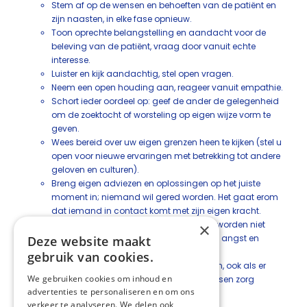
Stem af op de wensen en behoeften van de patiënt en
zijn naasten, in elke fase opnieuw.
Toon oprechte belangstelling en aandacht voor de
beleving van de patiënt, vraag door vanuit echte
interesse.
Luister en kijk aandachtig, stel open vragen.
Neem een open houding aan, reageer vanuit empathie.
Schort ieder oordeel op: geef de ander de gelegenheid
om de zoektocht of worsteling op eigen wijze vorm te
geven.
Wees bereid over uw eigen grenzen heen te kijken (stel u
open voor nieuwe ervaringen met betrekking tot andere
geloven en culturen).
Breng eigen adviezen en oplossingen op het juiste
moment in; niemand wil gered worden. Het gaat erom
dat iemand in contact komt met zijn eigen kracht.
Vat boosheid en verwijten die gemaakt worden niet
×
persoonlijk op: ze kunnen voortkomen uit angst en
Deze website maakt
verdriet.
gebruik van cookies.
Blijf beschikbaar voor patiënt en naasten, ook als er
We gebruiken cookies om inhoud en
niets meer ‘gedaan’ kan worden of mensen zorg
advertenties te personaliseren en om ons
weigeren.
verkeer te analyseren. We delen ook