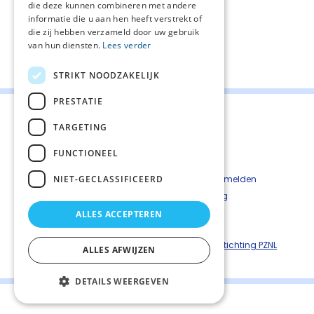
die deze kunnen combineren met andere
culturen in uw praktijk.
informatie die u aan hen heeft verstrekt of
die zij hebben verzameld door uw gebruik
van hun diensten.
Lees verder
Deel deze pagina:
STRIKT NOODZAKELIJK
PRESTATIE
TARGETING
FUNCTIONEEL
Contact
Cookiebeleid
NIET-GECLASSIFICEERD
Kwetsbaarheid melden
Privacyverkaring
Disclaimer
ALLES ACCEPTEREN
Richtlijnen palliatieve zorg is een uitgave van ©
Stichting PZNL
ALLES AFWIJZEN
DETAILS WEERGEVEN
Palliaweb 2019 - Heden