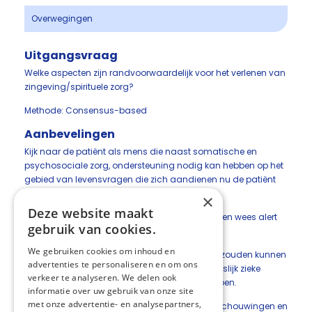
Overwegingen
Uitgangsvraag
Welke aspecten zijn randvoorwaardelijk voor het verlenen van
zingeving/spirituele zorg?
Methode: Consensus-based
Aanbevelingen
Kijk naar de patiënt als mens die naast somatische en
psychosociale zorg, ondersteuning nodig kan hebben op het
gebied van levensvragen die zich aandienen nu de patiënt
weet dat hij ongeneeslijk ziek is.
×
Deze website maakt
Neem een open niet-oordelende houding aan en wees alert
gebruik van cookies.
op verbale en non-verbale signalen.
We gebruiken cookies om inhoud en
Bedenk (als reflectie) welke vragen bij u boven zouden kunnen
advertenties te personaliseren en om ons
komen als uzelf in de situatie van een ongeneeslijk zieke
verkeer te analyseren. We delen ook
patiënt zou verkeren en wat dit met uzelf zou doen.
informatie over uw gebruik van onze site
met onze advertentie- en analysepartners,
Verdiep u in de meest voorkomende levensbeschouwingen en