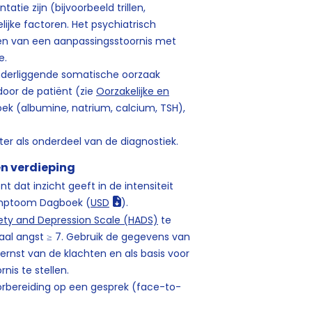
tie zijn (bijvoorbeeld trillen,
elijke factoren. Het psychiatrisch
iten van een aanpassingsstoornis met
e.
nderliggende somatische oorzaak
door de patiënt (zie
Oorzakelijke en
ek (albumine, natrium, calcium, TSH),
er als onderdeel van de diagnostiek.
n verdieping
dat inzicht geeft in de intensiteit
Symptoom Dagboek (
USD
).
iety and Depression Scale (HADS)
te
aal angst ≥ 7. Gebruik de gegevens van
rnst van de klachten en als basis voor
nis te stellen.
rbereiding op een gesprek (face-to-