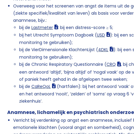
Overweeg voor het screenen van angst de items uit de g
(ziekte specifiek/kwaliteit van leven) als basis voor verd
anamnese, bijv.:
bij de
Lastmeter
: bij een distress-score ≥ 5;
bij het Utrecht Symptoom Dagboek (
USD
): bij een 
monitoring te gebruiken);
bij de VierDimensionale KlachtenLijst (
4DKL
): bij ee
monitoring te gebruiken);
bij de Chronic Respiratory Questionnaire (
CRQ
, bij 
een antwoord ‘altijd’, ‘bijna altijd’ of ‘nogal vaak’ op
of paniek heeft gehad in de afgelopen twee weken;
bij de
CaReQoL
(hartfalen): bij het antwoord ‘vaak’ o
en het antwoord ‘nooit’, ‘zelden’ of ‘soms’ op vraag 6 ‘v
ziekenhuis’.
Anamnese, lichamelijk en psychiatrisch onderzo
Verricht bij verdenking op angst een anamnese, inclusie
emotionele klachten (vooral angst en somberheid), cog