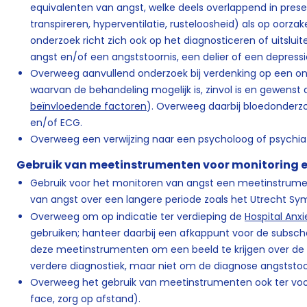
equivalenten van angst, welke deels overlappend in presenta
transpireren, hyperventilatie, rusteloosheid) als op oorzak
onderzoek richt zich ook op het diagnosticeren of uitslu
angst en/of een angststoornis, een delier of een depressi
Overweeg aanvullend onderzoek bij verdenking op een o
waarvan de behandeling mogelijk is, zinvol is en gewenst 
beïnvloedende factoren
). Overweeg daarbij bloedonderzo
en/of ECG.
Overweeg een verwijzing naar een psycholoog of psychiat
Gebruik van meetinstrumenten voor monitoring e
Gebruik voor het monitoren van angst een meetinstrument 
van angst over een langere periode zoals het Utrecht 
Overweeg om op indicatie ter verdieping de
Hospital Anx
gebruiken; hanteer daarbij een afkappunt voor de subsch
deze meetinstrumenten om een beeld te krijgen over de e
verdere diagnostiek, maar niet om de diagnose angststoor
Overweeg het gebruik van meetinstrumenten ook ter voo
face, zorg op afstand).