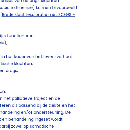
imensies van de angstklachten
sociale dimensie) kunnen bijvoorbeeld
[
Brede klachtexploratie met SCEGS -
ijks functioneren;
id);
in het kader van het levensverhaal;
tische klachten;
 en drugs;
;
eun.
 het palliatieve traject en de
eren als passend bij de ziekte en het
handeling en/of ondersteuning. De
k en behandeling ingezet wordt.
daarbij zowel op somatische