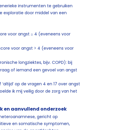
enerieke instrumenten te gebruiken
ere exploratie door middel van een
score voor angst ≥ 4 (eveneens voor
n score voor angst > 4 (eveneens voor
chronische longziektes, bijv. COPD): bij
 de vraag of iemand een gevoel van angst
f ‘altijd’ op de vragen 4 en 17 over angst
oelde ik mij veilig door de zorg van het
ek en aanvullend onderzoek
f heteroanamnese, gericht op
nitieve en somatische symptomen,