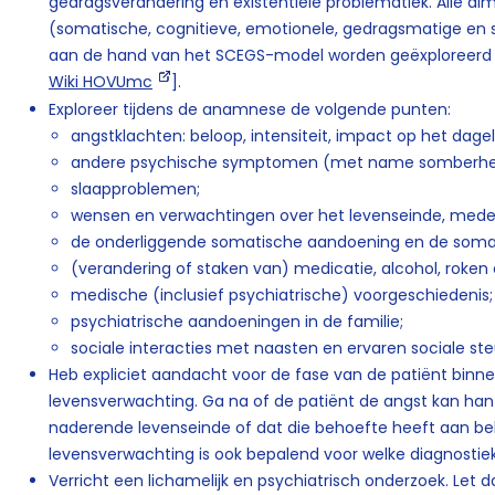
gedragsverandering en existentiële problematiek. Alle d
(somatische, cognitieve, emotionele, gedragsmatige en 
aan de hand van het SCEGS-model worden geëxploreerd 
Wiki HOVUmc
].
Exploreer tijdens de anamnese de volgende punten:
angstklachten: beloop, intensiteit, impact op het dagel
andere psychische symptomen (met name somberhe
slaapproblemen;
wensen en verwachtingen over het levenseinde, mede 
de onderliggende somatische aandoening en de soma
(verandering of staken van) medicatie, alcohol, roken
medische (inclusief psychiatrische) voorgeschiedenis
psychiatrische aandoeningen in de familie;
sociale interacties met naasten en ervaren sociale st
Heb expliciet aandacht voor de fase van de patiënt binnen
levensverwachting. Ga na of de patiënt de angst kan hant
naderende levenseinde of dat die behoefte heeft aan be
levensverwachting is ook bepalend voor welke diagnostie
Verricht een lichamelijk en psychiatrisch onderzoek. Let 