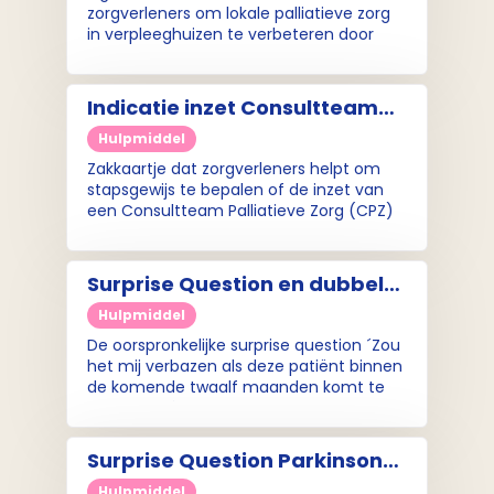
zorgverleners om lokale palliatieve zorg
in verpleeghuizen te verbeteren door
middel van signaleren en markeren van
veranderingen bij verpleeghuisbewoners
in de palliatieve fase.
Indicatie inzet Consultteam
Palliatieve Zorg (infographic)
Hulpmiddel
Zakkaartje dat zorgverleners helpt om
stapsgewijs te bepalen of de inzet van
een Consultteam Palliatieve Zorg (CPZ)
gewenst is.
Surprise Question en dubbele
Surprise Question
Hulpmiddel
De oorspronkelijke surprise question ´Zou
het mij verbazen als deze patiënt binnen
de komende twaalf maanden komt te
overlijden?´ wordt veel gebruikt om
palliatieve patiënten te identificeren.
Wanneer een zorgverlener de
Surprise Question Parkinson
oorspronkelijke vraag met ‘nee’
(markeringskaart)
beantwoord, luidt de vervolgvraag: 'Zou ik
Hulpmiddel