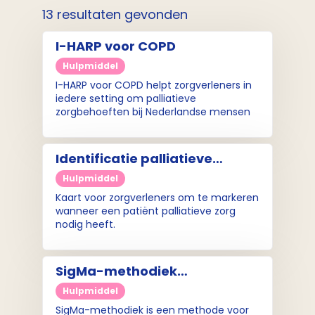
13 resultaten gevonden
I-HARP voor COPD
Hulpmiddel
I-HARP voor COPD helpt zorgverleners in
iedere setting om palliatieve
zorgbehoeften bij Nederlandse mensen
met COPD bespreekbaar te maken,
waarbij er oog is voor de behoeften van
naasten.
Identificatie palliatieve
patiënt (kwadrantenkaart)
Hulpmiddel
Kaart voor zorgverleners om te markeren
wanneer een patiënt palliatieve zorg
nodig heeft.
SigMa-methodiek
(handreiking)
Hulpmiddel
SigMa-methodiek is een methode voor