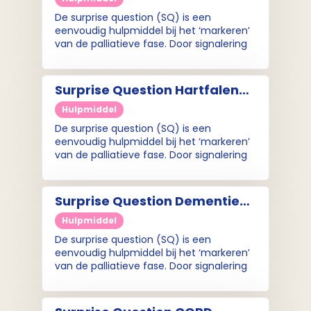
verbaasd zijn als deze patiënt over een
De surprise question (SQ) is een
jaar nog leeft?'
eenvoudig hulpmiddel bij het ‘markeren’
van de palliatieve fase. Door signalering
en markering van de palliatieve fase
kunnen zorgverleners tijdig anticiperen
op (aankomende) problemen bij
Surprise Question Hartfalen
Parkinson.
(markeringskaart)
Hulpmiddel
De surprise question (SQ) is een
eenvoudig hulpmiddel bij het ‘markeren’
van de palliatieve fase. Door signalering
en markering van de palliatieve fase
kunnen zorgverleners tijdig anticiperen
op (aankomende) problemen bij
Surprise Question Dementie
hartfalen.
(markeringskaart)
Hulpmiddel
De surprise question (SQ) is een
eenvoudig hulpmiddel bij het ‘markeren’
van de palliatieve fase. Door signalering
en markering van de palliatieve fase
kunnen zorgverleners tijdig anticiperen
op (aankomende) problemen bij