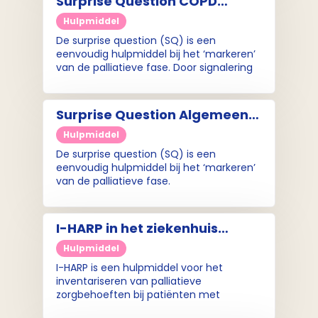
Surprise Question COPD
dementie.
(markeringskaart)
Hulpmiddel
De surprise question (SQ) is een
eenvoudig hulpmiddel bij het ‘markeren’
van de palliatieve fase. Door signalering
en markering van de palliatieve fase
kunnen zorgverleners tijdig anticiperen
op (aankomende) problemen bij COPD
Surprise Question Algemeen
(markeringskaart)
Hulpmiddel
De surprise question (SQ) is een
eenvoudig hulpmiddel bij het ‘markeren’
van de palliatieve fase.
I-HARP in het ziekenhuis
(implementatie)
Hulpmiddel
I-HARP is een hulpmiddel voor het
inventariseren van palliatieve
zorgbehoeften bij patiënten met
gevorderd hartfalen. De folder bevat tips