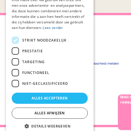
met onze advertentie- en analysepartners,
die deze kunnen combineren met andere
informatie die u aan hen heeft verstrekt of
die zij hebben verzameld door uw gebruik
van hun diensten.
Lees verder
STRIKT NOODZAKELIJK
Over Palliaweb
Privacyverklaring
Over PZNL
Cookieverklaring
PRESTATIE
Contact
Disclaimer
TARGETING
Pers
Beveiligingskwetsbaarheid melden
Vacatures
FUNCTIONEEL
Webshop
NIET-GECLASSIFICEERD
Mail 
ALLES ACCEPTEREN
Volg ons
redac
ALLES AFWIJZEN
DETAILS WEERGEVEN