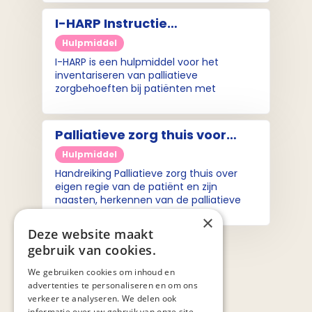
voor het implementeren van I-HARP in
het ziekenhuis.
I-HARP Instructie
(gesprekswijzer)
Hulpmiddel
I-HARP is een hulpmiddel voor het
inventariseren van palliatieve
zorgbehoeften bij patiënten met
gevorderd hartfalen. Het helpt
zorgverleners laagdrempelig bij het op
tijd herkennen en richting geven aan de
Palliatieve zorg thuis voor
zorg.
(wijk)verpleegkundigen en
Hulpmiddel
verzorgenden (handreiking)
Handreiking Palliatieve zorg thuis over
eigen regie van de patiënt en zijn
naasten, herkennen van de palliatieve
fase, indicatiestelling, proactieve
×
zorgplanning, afstemming en
Deze website maakt
informatieoverdracht en de benodigde
gebruik van cookies.
competenties daarvoor.
We gebruiken cookies om inhoud en
advertenties te personaliseren en om ons
verkeer te analyseren. We delen ook
informatie over uw gebruik van onze site