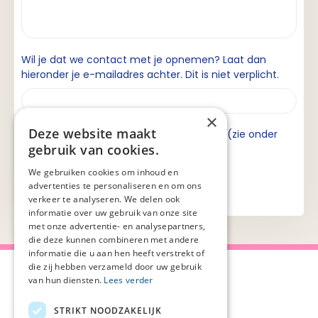
Wil je dat we contact met je opnemen? Laat dan
hieronder je e-mailadres achter. Dit is niet verplicht.
×
Deze website maakt
Ik ga akkoord met de privacyverklaring (zie onder
gebruik van cookies.
aan de pagina).
We gebruiken cookies om inhoud en
advertenties te personaliseren en om ons
verkeer te analyseren. We delen ook
informatie over uw gebruik van onze site
met onze advertentie- en analysepartners,
die deze kunnen combineren met andere
informatie die u aan hen heeft verstrekt of
die zij hebben verzameld door uw gebruik
van hun diensten.
Lees verder
STRIKT NOODZAKELIJK
Over Palliaweb
Privacyverklaring