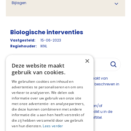
Bijlagen
Biologische interventies
Vastgesteld:
15-06-2023
Regiehouder:
IKNL
×
Deze website maakt
gebruik van cookies.
Bij biologische interventies wordt gebruik gemaakt van
We gebruiken cookies om inhoud en
natuurlijke middelen. De volgende interventie is beschreven in
advertenties te personaliseren en om ons
deze handreiking:
verkeer te analyseren. We delen ook
Aromazorg
informatie over uw gebruik van onze site
met onze advertentie- en analysepartners,
Deze module is onderverdeeld in submodules en/of
die deze kunnen combineren met andere
paragrafen. Om de inhoud te kunnen bekijken, klikt u in de
informatie die u aan hen heeft verstrekt of
linkerkolom op de submodule- en/of paragraaftitel.
die zij hebben verzameld door uw gebruik
van hun diensten.
Lees verder
Deel deze pagina: