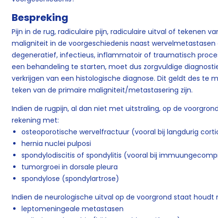
Bespreking
Pijn in de rug, radiculaire pijn, radiculaire uitval of tekene
maligniteit in de voorgeschiedenis naast wervelmetastasen
degeneratief, infectieus, inflammatoir of traumatisch proces
een behandeling te starten, moet dus zorgvuldige diagnostie
verkrijgen van een histologische diagnose. Dit geldt des te 
teken van de primaire maligniteit/metastasering zijn.
Indien de rugpijn, al dan niet met uitstraling, op de voorgr
rekening met:
osteoporotische wervelfractuur (vooral bij langdurig cort
hernia nuclei pulposi
spondylodiscitis of spondylitis (vooral bij immuungecom
tumorgroei in dorsale pleura
spondylose (spondylartrose)
Indien de neurologische uitval op de voorgrond staat houd
leptomeningeale metastasen