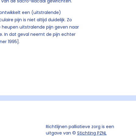
e van de sacro-iliacaal gewrichten.
twikkelt een (uitstralende)
ire pijn is niet altijd duidelijk. Zo
 heupen uitstralende pijn geven naar
e. In dat geval neemt de pijn echter
er 1995].
Richtlijnen palliatieve zorg is een
uitgave van ©
Stichting PZNL