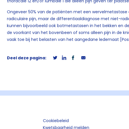
thoracale 12 en/of lumbale 1 die alleen pijn geven ter plaats
Ongeveer 50% van de patiënten met een wervelmetastase on
radiculaire pijn, maar de differentiaaldiagnose met niet-radicula
kunnen bijvoorbeeld ook botmetastasen in het bekken en de
de voorkant van het bovenbeen of soms alleen pijn in de kni
vaak toe bij het belasten van het aangedane ledemaat [Posn
Deel deze pagina:
Cookiebeleid
Kwetsbaarheid melden