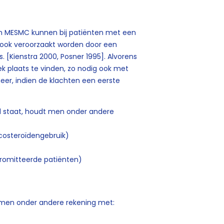
n van MESMC kunnen bij patiënten met een
 ook veroorzaakt worden door een
. [Kienstra 2000, Posner 1995]. Alvorens
k plaats te vinden, zo nodig ook met
meer, indien de klachten een eerste
ond staat, houdt men onder andere
icosteroïdengebruik)
promitteerde patiënten)
t men onder andere rekening met: