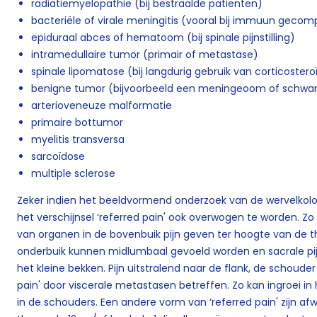
radiatiemyelopathie (bij bestraalde patiënten)
bacteriële of virale meningitis (vooral bij immuun geco
epiduraal abces of hematoom (bij spinale pijnstilling)
intramedullaire tumor (primair of metastase)
spinale lipomatose (bij langdurig gebruik van corticoster
benigne tumor (bijvoorbeeld een meningeoom of schw
arterioveneuze malformatie
primaire bottumor
myelitis transversa
sarcoïdose
multiple sclerose
Zeker indien het beeldvormend onderzoek van de wervelkolo
het verschijnsel ‘referred pain' ook overwogen te worden. 
van organen in de bovenbuik pijn geven ter hoogte van de t
onderbuik kunnen midlumbaal gevoeld worden en sacrale pi
het kleine bekken. Pijn uitstralend naar de flank, de schoude
pain' door viscerale metastasen betreffen. Zo kan ingroei in
in de schouders. Een andere vorm van ‘referred pain' zijn af