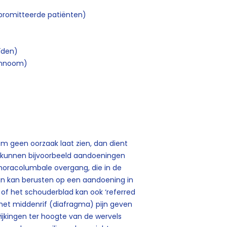
mpromitteerde patiënten)
oïden)
annoom)
m geen oorzaak laat zien, dan dient
Zo kunnen bijvoorbeeld aandoeningen
horacolumbale overgang, die in de
jn kan berusten op een aandoening in
r of het schouderblad kan ook ‘referred
 het middenrif (diafragma) pijn geven
wijkingen ter hoogte van de wervels