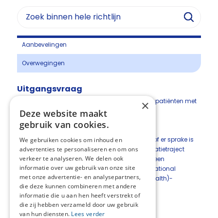
Aanbevelingen
Overwegingen
Uitgangsvraag
Hoe wordt een passend revalidatietraject voor patiënten met
×
wervelmetastasen vastgesteld?
Deze website maakt
gebruik van cookies.
Aanbevelingen
De werkgroep is van mening dat er, ongeacht of er sprake is
We gebruiken cookies om inhoud en
van neurologische uitval, een passend revalidatietraject
advertenties te personaliseren en om ons
verkeer te analyseren. We delen ook
vastgesteld dient te worden, door middel van een
informatie over uw gebruik van onze site
beoordeling van de patiënt volgens ICF (International
met onze advertentie- en analysepartners,
Classification of Functioning, Disability and Health)-
die deze kunnen combineren met andere
methodiek.
informatie die u aan hen heeft verstrekt of
die zij hebben verzameld door uw gebruik
van hun diensten.
Lees verder