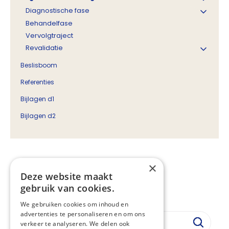
Diagnostische fase
Behandelfase
Vervolgtraject
Revalidatie
Beslisboom
Referenties
Bijlagen d1
Bijlagen d2
Organisatie van zorg
×
Deze website maakt
Vastgesteld:
20-08-2015
gebruik van cookies.
Regiehouder:
IKNL
We gebruiken cookies om inhoud en
advertenties te personaliseren en om ons
verkeer te analyseren. We delen ook