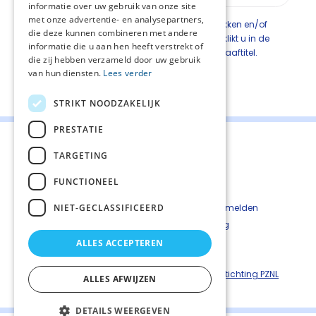
informatie over uw gebruik van onze site
met onze advertentie- en analysepartners,
Dit hoofdstuk is onderverdeeld in subhoofdstukken en/of
die deze kunnen combineren met andere
paragrafen. Om de inhoud te kunnen bekijken klikt u in de
informatie die u aan hen heeft verstrekt of
linkerkolom op de subhoofdstuk- en/of paragraaftitel.
die zij hebben verzameld door uw gebruik
van hun diensten.
Lees verder
Deel deze pagina:
STRIKT NOODZAKELIJK
PRESTATIE
TARGETING
FUNCTIONEEL
Contact
Cookiebeleid
NIET-GECLASSIFICEERD
Kwetsbaarheid melden
Privacyverkaring
Disclaimer
ALLES ACCEPTEREN
Richtlijnen palliatieve zorg is een uitgave van ©
Stichting PZNL
ALLES AFWIJZEN
DETAILS WEERGEVEN