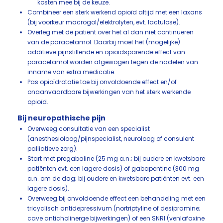
kosten mee bij de keuze.
Combineer een sterk werkend opioïd altijd met een laxans
(bij voorkeur macrogol/elektrolyten, evt. lactulose).
Overleg met de patiënt over het al dan niet continueren
van de paracetamol. Daarbij moet het (mogelijke)
additieve pijnstillende en opioïdsparende effect van
paracetamol worden afgewogen tegen de nadelen van
inname van extra medicatie.
Pas opioïdrotatie toe bij onvoldoende effect en/of
onaanvaardbare bijwerkingen van het sterk werkende
opioïd.
Bij neuropathische pijn
Overweeg consultatie van een specialist
(anesthesioloog/pijnspecialist, neuroloog of consulent
palliatieve zorg).
Start met pregabaline (25 mg a.n.; bij oudere en kwetsbare
patiënten evt. een lagere dosis) of gabapentine (300 mg
a.n. om de dag; bij oudere en kwetsbare patiënten evt. een
lagere dosis).
Overweeg bij onvoldoende effect een behandeling met een
tricyclisch antidepressivum (nortriptyline of desipramine;
cave anticholinerge bijwerkingen) of een SNRI (venlafaxine