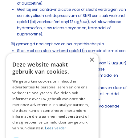
of duloxetine).
Geef bij een contra-indicatie voor of slecht verdragen van
een tricyclisch antidepressivum of SNRI een sterk werkend
opioïd (bij voorkeur fentanyl 12 ug/uur), evt. slow release
hydromorfon, slow release oxycodon, tramadol of
buprenorfine).
Bij gemengd nociceptieve en neuropathische pijn
Start met een sterk werkend opioïd (in combinatie met een
laxans).
×
Fentanyl transdermaal (in een dosering van 12 ug/uur)
Deze website maakt
is het middel van eerste keuze. Slow release
gebruik van cookies.
hydromorfon, slow release oxycodon, tramadol en
We gebruiken cookies om inhoud en
buprenorfine zijn alternatieven.
advertenties te personaliseren en om ons
Methadon moet alleen worden voorgeschreven door of
verkeer te analyseren. We delen ook
in overleg met iemand met ervaring met dit middel.
informatie over uw gebruik van onze site
Het gebruik van morfine wordt afgeraden.
met onze advertentie- en analysepartners,
Voeg pregabaline of gabapentine toe bij onvoldoende
die deze kunnen combineren met andere
effect van het sterk werkende opioïd.
informatie die u aan hen heeft verstrekt of
die zij hebben verzameld door uw gebruik
van hun diensten.
Lees verder
Deel deze pagina: