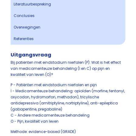
Literatuurbespreking
Conclusies
Overwegingen
Referenties
Uitgangsvraag
Bij patiënten met eindstadium nierfalen (P): Wat is het effect
van medicamenteuze behandeling (I en C) op pijn en
kwaliteit van leven (O)?
P - Patiënten met eindstadium nierfalen en pijn
I - Medicamenteuze behandeling: opioïden (morfine, fentanyl,
oxycodon, hydromorfon, methadon), tricylische
antidepressiva (amitriptyline, nortriptyline), anti-epileptica
(gabapentine, pregabaline)
C - Andere medicamenteuze behandeling
O - Pijn, kwaliteit van leven
Methode: evidence-based (GRADE)