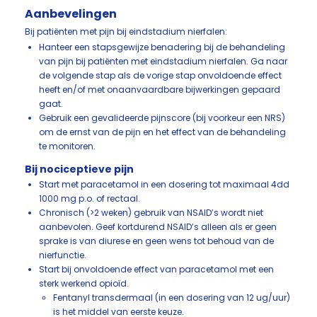
Aanbevelingen
Bij patiënten met pijn bij eindstadium nierfalen:
Hanteer een stapsgewijze benadering bij de behandeling
van pijn bij patiënten met eindstadium nierfalen. Ga naar
de volgende stap als de vorige stap onvoldoende effect
heeft en/of met onaanvaardbare bijwerkingen gepaard
gaat.
Gebruik een gevalideerde pijnscore (bij voorkeur een NRS)
om de ernst van de pijn en het effect van de behandeling
te monitoren.
Bij nociceptieve pijn
Start met paracetamol in een dosering tot maximaal 4dd
1000 mg p.o. of rectaal.
Chronisch (>2 weken) gebruik van NSAID’s wordt niet
aanbevolen. Geef kortdurend NSAID’s alleen als er geen
sprake is van diurese en geen wens tot behoud van de
nierfunctie.
Start bij onvoldoende effect van paracetamol met een
sterk werkend opioïd.
Fentanyl transdermaal (in een dosering van 12 ug/uur)
is het middel van eerste keuze.