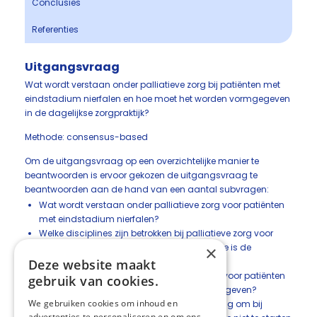
Conclusies
Referenties
Uitgangsvraag
Wat wordt verstaan onder palliatieve zorg bij patiënten met
eindstadium nierfalen en hoe moet het worden vormgegeven
in de dagelijkse zorgpraktijk?
Methode: consensus-based
Om de uitgangsvraag op een overzichtelijke manier te
beantwoorden is ervoor gekozen de uitgangsvraag te
beantwoorden aan de hand van een aantal subvragen:
Wat wordt verstaan onder palliatieve zorg voor patiënten
met eindstadium nierfalen?
Welke disciplines zijn betrokken bij palliatieve zorg voor
patiënten met eindstadium nierfalen en hoe is de
×
taakverdeling?
Deze website maakt
Hoe moet psychosociale en spirituele zorg voor patiënten
gebruik van cookies.
met eindstadium nierfalen worden vormgegeven?
We gebruiken cookies om inhoud en
Hoe is de gang van zaken rond de beslissing om bij
advertenties te personaliseren en om ons