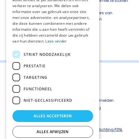
patiënten met eindstadium nierfalen dialyse niet te starten
verkeer te analyseren. We delen ook
of om dialyse te staken?
informatie over uw gebruik van onze site
Hoe kan de ondersteuning van mantelzorgers van
met onze advertentie- en analysepartners,
patiënten met eindstadium nierfalen worden
die deze kunnen combineren met andere
vormgegeven?
informatie die u aan hen heeft verstrekt of
die zij hebben verzameld door uw gebruik
van hun diensten.
Lees verder
Deel deze pagina:
STRIKT NOODZAKELIJK
PRESTATIE
TARGETING
FUNCTIONEEL
Contact
Cookiebeleid
NIET-GECLASSIFICEERD
Kwetsbaarheid melden
Privacyverkaring
Disclaimer
ALLES ACCEPTEREN
Richtlijnen palliatieve zorg is een uitgave van ©
Stichting PZNL
ALLES AFWIJZEN