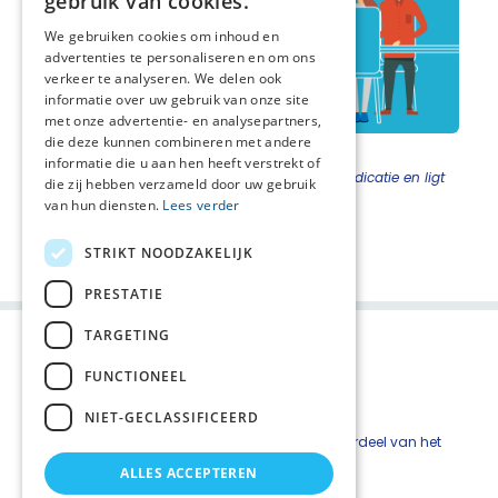
gebruik van cookies.
We gebruiken cookies om inhoud en
advertenties te personaliseren en om ons
verkeer te analyseren. We delen ook
informatie over uw gebruik van onze site
met onze advertentie- en analysepartners,
die deze kunnen combineren met andere
informatie die u aan hen heeft verstrekt of
Figuur 4 de arts beoordeelt handelingen en medicatie en ligt
die zij hebben verzameld door uw gebruik
zijn collega’s in.
van hun diensten.
Lees verder
Deel deze pagina:
STRIKT NOODZAKELIJK
PRESTATIE
TARGETING
FUNCTIONEEL
NIET-GECLASSIFICEERD
De online basismodule en stappenplan zijn onderdeel van het
Zorgpad Stervensfase
.
ALLES ACCEPTEREN