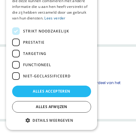
die deze kunnen combineren met andere
van de stervensfase te (her)beoordelen.
informatie die u aan hen heeft verstrekt of
die zij hebben verzameld door uw gebruik
Deel deze pagina:
van hun diensten.
Lees verder
STRIKT NOODZAKELIJK
PRESTATIE
TARGETING
FUNCTIONEEL
NIET-GECLASSIFICEERD
De online basismodule en stappenplan zijn onderdeel van het
Zorgpad Stervensfase
.
ALLES ACCEPTEREN
Product van
IKNL
ALLES AFWIJZEN
DETAILS WEERGEVEN
Palliaweb 2019 - Heden