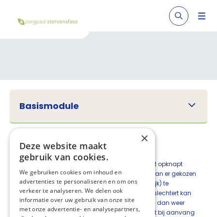
Basismodule
×
10 Staken
Deze website maakt
gebruik van cookies.
Soms komt het voor dat de patiënt onverwacht opknapt
We gebruiken cookies om inhoud en
tijdens de inzet van het zorgpad. In dat geval kan er gekozen
advertenties te personaliseren en om ons
worden om het gebruik van het zorgpad (tijdelijk) te
verkeer te analyseren. We delen ook
staken. Wanneer de situatie van de patiënt verslechtert kan
informatie over uw gebruik van onze site
op het zorgpad opnieuw worden gestart. Begin dan weer
met onze advertentie- en analysepartners,
bij deel 1 om opnieuw de situatie van de patiënt bij aanvang