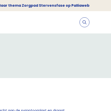
Naar thema Zorgpad Stervensfase op Palliaweb
acht aan de symptoomlast en draagt