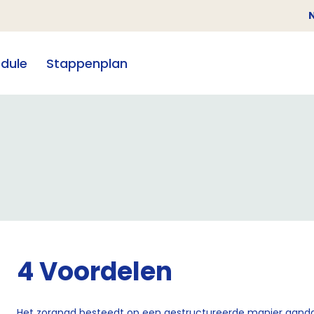
dule
Stappenplan
4 Voordelen
Het zorgpad besteedt op een gestructureerde manier aand