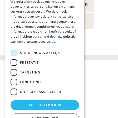
We gebruiken cookies om inhoud en
13 Zorg voor zorgenden
advertenties te personaliseren en om ons
verkeer te analyseren. We delen ook
informatie over uw gebruik van onze site
14 Evaluatie
met onze advertentie- en analysepartners,
die deze kunnen combineren met andere
informatie die u aan hen heeft verstrekt of
die zij hebben verzameld door uw gebruik
van hun diensten.
Lees verder
STRIKT NOODZAKELIJK
PRESTATIE
TARGETING
FUNCTIONEEL
NIET-GECLASSIFICEERD
ALLES ACCEPTEREN