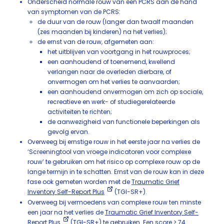
Onderscheid normale rouw van een PCRS aan de hand
van symptomen van de PCRS:
de duur van de rouw (langer dan twaalf maanden
(zes maanden bij kinderen) na het verlies);
de ernst van de rouw, afgemeten aan:
het uitblijven van voortgang in het rouwproces;
een aanhoudend of toenemend, kwellend
verlangen naar de overleden dierbare, of
onvermogen om het verlies te aanvaarden;
een aanhoudend onvermogen om zich op sociale,
recreatieve en werk- of studiegerelateerde
activiteiten te richten;
de aanwezigheid van functionele beperkingen als
gevolg ervan.
Overweeg bij ernstige rouw in het eerste jaar na verlies de
‘Screeningtool van vroege indicatoren voor complexe
rouw’ te gebruiken om het risico op complexe rouw op de
lange termijn in te schatten. Ernst van de rouw kan in deze
fase ook gemeten worden met de
Traumatic Grief
Inventory Self-Report Plus
(TGI-SR+).
Overweeg bij vermoedens van complexe rouw ten minste
een jaar na het verlies de
Traumatic Grief Inventory Self-
Report Plus
(TGI-SR+) te gebruiken. Een score > 74