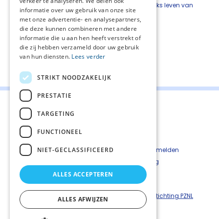
verkeer te analyseren. We delen ook
nachtmerries het rouwproces en het dagelijks leven van
informatie over uw gebruik van onze site
een nabestaande belemmeren.
met onze advertentie- en analysepartners,
die deze kunnen combineren met andere
informatie die u aan hen heeft verstrekt of
die zij hebben verzameld door uw gebruik
van hun diensten.
Lees verder
Deel deze pagina:
STRIKT NOODZAKELIJK
PRESTATIE
TARGETING
FUNCTIONEEL
Contact
Cookiebeleid
NIET-GECLASSIFICEERD
Kwetsbaarheid melden
Privacyverkaring
Disclaimer
ALLES ACCEPTEREN
Richtlijnen palliatieve zorg is een uitgave van ©
Stichting PZNL
ALLES AFWIJZEN