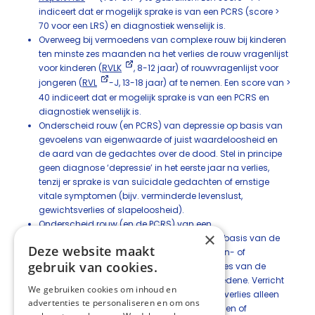
indiceert dat er mogelijk sprake is van een PCRS (score >
70 voor een LRS) en diagnostiek wenselijk is.
Overweeg bij vermoedens van complexe rouw bij kinderen
ten minste zes maanden na het verlies de rouw vragenlijst
voor kinderen (
RVLK
, 8-12 jaar) of rouwvragenlijst voor
jongeren (
RVL
-J, 13-18 jaar) af te nemen. Een score van >
40 indiceert dat er mogelijk sprake is van een PCRS en
diagnostiek wenselijk is.
Onderscheid rouw (en PCRS) van depressie op basis van
gevoelens van eigenwaarde of juist waardeloosheid en
de aard van de gedachtes over de dood. Stel in principe
geen diagnose ‘depressie’ in het eerste jaar na verlies,
tenzij er sprake is van suïcidale gedachten of ernstige
vitale symptomen (bijv. verminderde levenslust,
gewichtsverlies of slapeloosheid).
Onderscheid rouw (en de PCRS) van een
×
posttraumatische stressstoornis (PTSS) op basis van de
Deze website maakt
aard van de intrusieve herinneringen en aan- of
gebruik van cookies.
afwezigheid van preoccupatie met het verlies van de
overledene en een verlangen naar de overledene. Verricht
We gebruiken cookies om inhoud en
diagnostiek naar PTSS in het eerste jaar na verlies alleen
advertenties te personaliseren en om ons
wanneer traumatische herinneringen, beelden of