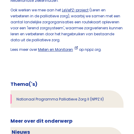
Nederlandse ziekenhuizen.
Ook werken we mee aan het
LeVePZ-project
(Leren en
verbeteren in de palliatieve zorg), waarbij we samen met een
aantal landelijke zorgorganisaties een routekaart opleveren
voor een 'lerend zorgsysteem', waarmee zorgverleners kunnen
leren en verbeteren door het hergebruiken van bestaande
data uit de palliatieve zorg.
Lees meer over
Meten en Monitoren
op nppz.org.
Thema('s)
Nationaal Programma Palliatieve Zorg II (NPPZ II)
Meer over dit onderwerp
Nieuws