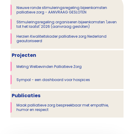
Nieuwe ronde stimuleringsregeling bijeenkomsten
palliatieve zorg - AANVRAAG GESLOTEN
Stimuleringsregeling organiseren bijeenkomsten 'Leven
tot het laatst' 2026 (aanvraag gesloten)
Herzien Kwaliteitskader palliatieve zorg Nederland
geautoriseerd
Projecten
Meting Welbevinden Palliatieve Zorg
Sympal - een dashboard voor hospices
Publicaties
Maak palliatieve zorg bespreekbaar met empathie,
humor en respect