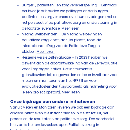
Burger-, patiënten- en zorgverlenerspeiling – Eenmaal
per twee jaar houden we peilingen onder burgers,
patiënten en zorgverleners over hun ervaringen met en
het perspectief op palliatieve zorg en ondersteuning in
de laatste levensfase.
Meer lezen
Meting Welbevinden – De Meting welbevinden
palliatieve zorg vindt jaarlijks plaats, rond de
Internationale Dag van de Palliatieve Zorg in
oktober.
Meer lezen
Herziene versie Zelfevaluatie – In 2023 hebben we
gewerkt aan de doorontwikkeling van de Zelfevaluatie
voor Zorgorganisaties. Het instrument is
gebruiksvriendelijker geworden en beter inzetbaar voor
meten en monitoren van het NPPZ II en voor
evaluatiedoeleinden (bijvoorbeeld als nulmeting voor
je een project opstart).
Meer lezen
Onze bijdrage aan andere initiatieven
Vanuit Meten en Monitoren leveren we ook een bijdrage aan
andere initiatieven die inzicht bieden in de structuur, het
proces en de resultaten van palliatieve zorg. Een voorbeeld
hiervan is het onderzoeksrapport Palliatieve zorg in