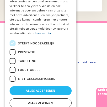
advertenties te personaliseren en om ons
verkeer te analyseren. We delen ook
informatie over uw gebruik van onze site
met onze advertentie- en analysepartners,
die deze kunnen combineren met andere
informatie die u aan hen heeft verstrekt of
die zij hebben verzameld door uw gebruik
van hun diensten.
Lees verder
STRIKT NOODZAKELIJK
Over Palliaweb
Privacyverklaring
Over PZNL
Cookieverklaring
PRESTATIE
Contact
Disclaimer
TARGETING
Pers
Beveiligingskwetsbaarheid melden
Vacatures
FUNCTIONEEL
Webshop
NIET-GECLASSIFICEERD
Mail 
ALLES ACCEPTEREN
Volg ons
redac
ALLES AFWIJZEN