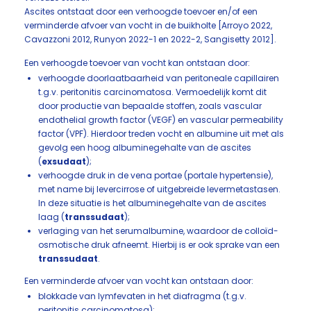
Ascites ontstaat door een verhoogde toevoer en/of een
verminderde afvoer van vocht in de buikholte [Arroyo 2022,
Cavazzoni 2012, Runyon 2022-1 en 2022-2, Sangisetty 2012].
Een verhoogde toevoer van vocht kan ontstaan door:
verhoogde doorlaatbaarheid van peritoneale capillairen
t.g.v. peritonitis carcinomatosa. Vermoedelijk komt dit
door productie van bepaalde stoffen, zoals vascular
endothelial growth factor (VEGF) en vascular permeability
factor (VPF). Hierdoor treden vocht en albumine uit met als
gevolg een hoog albuminegehalte van de ascites
(
exsudaat
);
verhoogde druk in de vena portae (portale hypertensie),
met name bij levercirrose of uitgebreide levermetastasen.
In deze situatie is het albuminegehalte van de ascites
laag (
transsudaat
);
verlaging van het serumalbumine, waardoor de colloïd-
osmotische druk afneemt. Hierbij is er ook sprake van een
transsudaat
.
Een verminderde afvoer van vocht kan ontstaan door:
blokkade van lymfevaten in het diafragma (t.g.v.
peritonitis carcinomatosa);