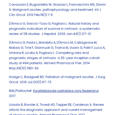
Cavazzoni E, Bugiantella W, Graziosi L, Franceschini MS, Donini
A. Malignant ascites: pathophysiology and treatment. Int J
Clin Oncol. 2013 Feb;18(1):1-9.
D'Amico G, Garcia-Tsao G, Pagliaro L. Natural history and
prognostic indicators of survival in cirrhosis: a systematic
review of 118 studies. J Hepatol. 2006 Jan;44(1):217-31.
D'Amico G, Pasta L, Morabito A, D'Amico M, Caltagirone M,
Malizia G, Tinè F, Giannuoli G, Traina M, Vizzini G, Politi F, Luca A,
Virdone R, Licata A, Pagliaro L. Competing risks and
prognostic stages of cirrhosis: a 25-year inception cohort
study of 494 patients. Aliment Pharmacol Ther. 2014
May;39(10):1180-93.
Hodge C, Badgwell BD. Palliation of malignant ascites. J Surg
Oncol. 2019 Jul;120(1):67-73.
IKNL/Palliactief.
Kwaliteitskader palliatieve zorg Nederland
.
2017.
Lizaola B, Bonder A, Trivedi HD, Tapper EB, Cardenas A. Review
article: the diagnostic approach and current management
of chylous ascites. Aliment Pharmacol Ther. 2017