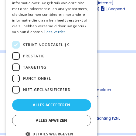
Zorginstituut Nederland. AQUA-Leidraad. 2021. [Internet].
informatie over uw gebruik van onze site
met onze advertentie- en analysepartners,
Beschikbaar op:
Aqua-Leidraad (zorginzicht.nl)
. [Geopend
die deze kunnen combineren met andere
op 01-12-2022].
informatie die u aan hen heeft verstrekt of
die zij hebben verzameld door uw gebruik
van hun diensten.
Lees verder
Deel deze pagina:
STRIKT NOODZAKELIJK
PRESTATIE
TARGETING
FUNCTIONEEL
Contact
Cookiebeleid
NIET-GECLASSIFICEERD
Kwetsbaarheid melden
Privacyverkaring
Disclaimer
ALLES ACCEPTEREN
Richtlijnen palliatieve zorg is een uitgave van ©
Stichting PZNL
ALLES AFWIJZEN
DETAILS WEERGEVEN