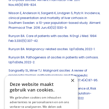
Nov;46(9):816-824.
Nilsson E, Anderson H, Sargenti K, Lindgren S, Prytz H. Incidence,
clinical presentation and mortality of liver cirrhosis in
Southern Sweden: a 10-year population-based study. Aliment
Pharmacol Ther. 2016 Jun;43(12):1330-9.
Runyon BA. Care of patients with ascites. N Engl J Med. 1994
Feb 3;330(5):337-42.
Runyon BA. Malignancy-related ascites. UpToDate, 2022-1.
Runyon BA. Pathogenesis of ascites in patients with cirrhosis.
UpToDate, 2022-2.
Sangisetty SL, Miner TJ. Malignant ascites: A review of
prognostic factors, pathophysiology and therapeutic
×
measures. World J Gastrointest Surg. 2012 Apr 27;4(4):87-95.
Deze website maakt
Tapper EB, Zhao Z, Mazumder N, Parikh ND. Incidence of, Risk
gebruik van cookies.
Factors for, and Outcomes After Ascites in a Population-
We gebruiken cookies om inhoud en
Based Cohort of Older Americans. Dig Dis Sci. 2022
advertenties te personaliseren en om ons
Nov;67(11):5327-5335.
verkeer te analyseren. We delen ook