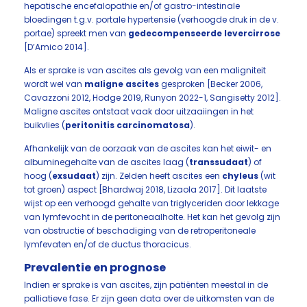
hepatische encefalopathie en/of gastro-intestinale
bloedingen t.g.v. portale hypertensie (verhoogde druk in de v.
portae) spreekt men van
gedecompenseerde levercirrose
[D’Amico 2014].
Als er sprake is van ascites als gevolg van een maligniteit
wordt wel van
maligne ascites
gesproken [Becker 2006,
Cavazzoni 2012, Hodge 2019, Runyon 2022-1, Sangisetty 2012].
Maligne ascites ontstaat vaak door uitzaaiingen in het
buikvlies (
peritonitis carcinomatosa
).
Afhankelijk van de oorzaak van de ascites kan het eiwit- en
albuminegehalte van de ascites laag (
transsudaat
) of
hoog (
exsudaat
) zijn. Zelden heeft ascites een
chyleus
(wit
tot groen) aspect [Bhardwaj 2018, Lizaola 2017]. Dit laatste
wijst op een verhoogd gehalte van triglyceriden door lekkage
van lymfevocht in de peritoneaalholte. Het kan het gevolg zijn
van obstructie of beschadiging van de retroperitoneale
lymfevaten en/of de ductus thoracicus.
Prevalentie en prognose
Indien er sprake is van ascites, zijn patiënten meestal in de
palliatieve fase. Er zijn geen data over de uitkomsten van de