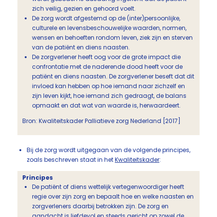
zich veilig, gezien en gehoord voelt.
De zorg wordt afgestemd op de (inter)persoonlijke,
culturele en levensbeschouwelijke waarden, normen,
wensen en behoeften rondom leven, ziek zijn en sterven
van de patiënt en diens naasten.
De zorgverlener heeft oog voor de grote impact die
confrontatie met de naderende dood heeft voor de
patiënt en diens naasten. De zorgverlener beseft dat dit
invloed kan hebben op hoe iemand naar zichzelf en
zijn leven kijkt, hoe iemand zich gedraagt, de balans
opmaakt en dat wat van waarde is, herwaardeert.
Bron: Kwaliteitskader Palliatieve zorg Nederland [2017]
Bij de zorg wordt uitgegaan van de volgende principes,
zoals beschreven staat in het
Kwaliteitskader
:
Principes
De patiënt of diens wettelijk vertegenwoordiger heeft
regie over zijn zorg en bepaalt hoe en welke naasten en
zorgverleners daarbij betrokken zijn. De zorg en
aandacht is liefdevol en steeds gericht op zowel de