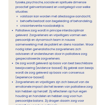
fysieke, psychische, sociale en spirituele dimensie
proactief geïnventariseerd en vastgelegd voor welke
situaties:
volstaan kan worden met alledaagse aandacht;
behoefte bestaat aan begeleiding of behandeling;
crisisinterventie noodzakelijk is.
Palliatieve zorg wordt in principe interdisciplinair
geleverd. Zorgverleners en vrijwilligers vormen een
persoonlijk en dynamisch team in nauwe
samenwerking met de patiënt en diens naasten. Waar
nodig laten generalistische zorgverleners zich
adviseren of ondersteunen door in palliatieve zorg
gespecialiseerde zorgverleners.
De zorg wordt geleverd op basis van best beschikbare
bewijsvoering (evidence-based). Bij gebrek aan bewijs
wordt de zorg geleverd op basis van consensus
(experience-based).
Zorgverleners en vrijwilligers zijn zich bewust van de
emotionele impact die het leveren van palliatieve zorg
kan hebben op henzelf. Zij reflecteren op hun eigen
houding en handelen en hebben oog voor hun
persoonlijke balans. Zij dragen daarin zorg voor