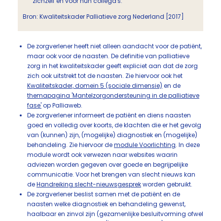
zichzelf en voor hun collega's.
Bron: Kwaliteitskader Palliatieve zorg Nederland [2017]
De zorgverlener heeft niet alleen aandacht voor de patiënt,
maar ook voor de naasten. De definitie van palliatieve
zorg in het kwaliteitskader geeft expliciet aan dat de zorg
zich ook uitstrekt tot de naasten. Zie hiervoor ook het
Kwaliteitskader, domein 5 (sociale dimensie)
en de
themapagina 'Mantelzorgondersteuning in de palliatieve
fase'
op Palliaweb.
De zorgverlener informeert de patiënt en diens naasten
goed en volledig over koorts, de klachten die er het gevolg
van (kunnen) zijn, (mogelijke) diagnostiek en (mogelijke)
behandeling. Zie hiervoor de
module Voorlichting
. In deze
module wordt ook verwezen naar websites waarin
adviezen worden gegeven over goede en begrijpelijke
communicatie. Voor het brengen van slecht nieuws kan
de
Handreiking slecht-nieuwsgesprek
worden gebruikt.
De zorgverlener beslist samen met de patiënt en de
naasten welke diagnostiek en behandeling gewenst,
haalbaar en zinvol zijn (gezamenlijke besluitvorming ofwel