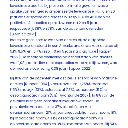
levercirrose ascites bij presentatie; in alle gevallen was er
sprake van een gedecompenseerde levercirrose. Na 10 en 20
jaar was er sprake van ascites bij resp. 31% en 45% van de
patiënten. Als ascites optrad, waren na 2 en 5 jaar
respectievelijk 38% en 78% van de patiënten overleden
[D’Amico 2014].
Indien er geen sprake was van ascites bij de diagnose
levercirrose, ontstond in een Amerikaans onderzoek ascites bij
5,1%, 9,5%, en 10,7%, resp. 1, 3 en 5 jaar na diagnose [Tapper
2022]. De mediane overleving na het ontstaan van ascites
was 1,08 jaar; indien ascitespuncties noodzakelijk waren, was
de mediane overleving 0,38 jaar [Tapper 2022].
Bij 10% van de patiënten met ascites is er sprake van maligne
ascites [Runyon 1994], vooral ovarium- (25%), mamma-
(15%), maag- (13%), colorectaal (12%), pancreas- (5%) en
oesofaguscarcinoom (5%) [Ayantunde 2007]. In 8% van de
gevallen is er geen primaire tumor aanwijsbaar. De
prevalentie van ascites is 37% bij patiënten met
ovariumcarcinoom, 21% bij pancreaticobiliair carcinoom, 18%
bij maagcarcinoom, 4% bij oesofaguscarcinoom, 4%
colorectaal carcinoom en 3% bij mammacarcinoom. Bij 54%