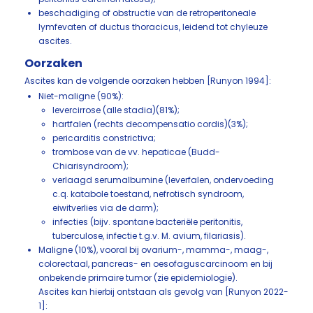
beschadiging of obstructie van de retroperitoneale
lymfevaten of ductus thoracicus, leidend tot chyleuze
ascites.
Oorzaken
Ascites kan de volgende oorzaken hebben [Runyon 1994]:
Niet-maligne (90%):
levercirrose (alle stadia)(81%);
hartfalen (rechts decompensatio cordis)(3%);
pericarditis constrictiva;
trombose van de vv. hepaticae (Budd-
Chiarisyndroom);
verlaagd serumalbumine (leverfalen, ondervoeding
c.q. katabole toestand, nefrotisch syndroom,
eiwitverlies via de darm);
infecties (bijv. spontane bacteriële peritonitis,
tuberculose, infectie t.g.v. M. avium, filariasis).
Maligne (10%), vooral bij ovarium-, mamma-, maag-,
colorectaal, pancreas- en oesofaguscarcinoom en bij
onbekende primaire tumor (zie epidemiologie).
Ascites kan hierbij ontstaan als gevolg van [Runyon 2022-
1]: