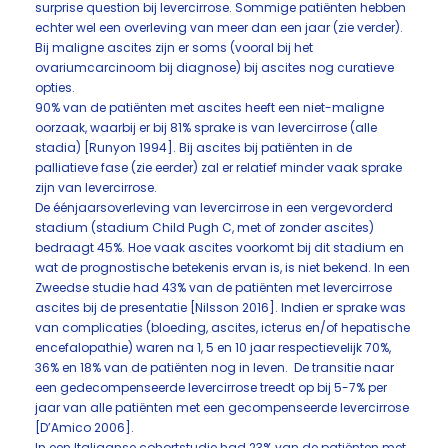
surprise question bij levercirrose. Sommige patiënten hebben
echter wel een overleving van meer dan een jaar (zie verder).
Bij maligne ascites zijn er soms (vooral bij het
ovariumcarcinoom bij diagnose) bij ascites nog curatieve
opties.
90% van de patiënten met ascites heeft een niet-maligne
oorzaak, waarbij er bij 81% sprake is van levercirrose (alle
stadia) [Runyon 1994]. Bij ascites bij patiënten in de
palliatieve fase (zie eerder) zal er relatief minder vaak sprake
zijn van levercirrose.
De éénjaarsoverleving van levercirrose in een vergevorderd
stadium (stadium Child Pugh C, met of zonder ascites)
bedraagt 45%. Hoe vaak ascites voorkomt bij dit stadium en
wat de prognostische betekenis ervan is, is niet bekend. In een
Zweedse studie had 43% van de patiënten met levercirrose
ascites bij de presentatie [Nilsson 2016]. Indien er sprake was
van complicaties (bloeding, ascites, icterus en/of hepatische
encefalopathie) waren na 1, 5 en 10 jaar respectievelijk 70%,
36% en 18% van de patiënten nog in leven. De transitie naar
een gedecompenseerde levercirrose treedt op bij 5-7% per
jaar van alle patiënten met een gecompenseerde levercirrose
[D’Amico 2006].
In een Italiaanse cohortstudie had 23% van de patiënten met