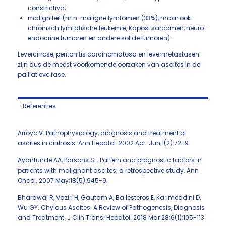
constrictiva;
maligniteit (m.n. maligne lymfomen (33%), maar ook
chronisch lymfatische leukemie, Kaposi sarcomen, neuro-
endocrine tumoren en andere solide tumoren).
Levercirrose, peritonitis carcinomatosa en levermetastasen
zijn dus de meest voorkomende oorzaken van ascites in de
palliatieve fase.
Referenties
Arroyo V. Pathophysiology, diagnosis and treatment of
ascites in cirrhosis. Ann Hepatol. 2002 Apr-Jun;1(2):72-9.
Ayantunde AA, Parsons SL. Pattern and prognostic factors in
patients with malignant ascites: a retrospective study. Ann
Oncol. 2007 May;18(5):945-9.
Bhardwaj R, Vaziri H, Gautam A, Ballesteros E, Karimeddini D,
Wu GY. Chylous Ascites: A Review of Pathogenesis, Diagnosis
and Treatment. J Clin Transl Hepatol. 2018 Mar 28;6(1):105-113.