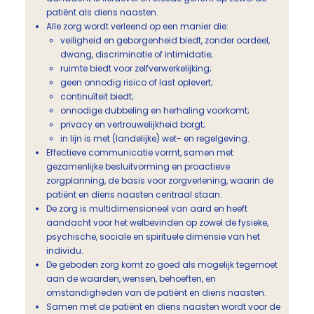
patiënt als diens naasten.
Alle zorg wordt verleend op een manier die:
veiligheid en geborgenheid biedt, zonder oordeel,
dwang, discriminatie of intimidatie;
ruimte biedt voor zelfverwerkelijking;
geen onnodig risico of last oplevert;
continuïteit biedt;
onnodige dubbeling en herhaling voorkomt;
privacy en vertrouwelijkheid borgt;
in lijn is met (landelijke) wet- en regelgeving.
Effectieve communicatie vormt, samen met
gezamenlijke besluitvorming en proactieve
zorgplanning, de basis voor zorgverlening, waarin de
patiënt en diens naasten centraal staan.
De zorg is multidimensioneel van aard en heeft
aandacht voor het welbevinden op zowel de fysieke,
psychische, sociale en spirituele dimensie van het
individu.
De geboden zorg komt zo goed als mogelijk tegemoet
aan de waarden, wensen, behoeften, en
omstandigheden van de patiënt en diens naasten.
Samen met de patiënt en diens naasten wordt voor de