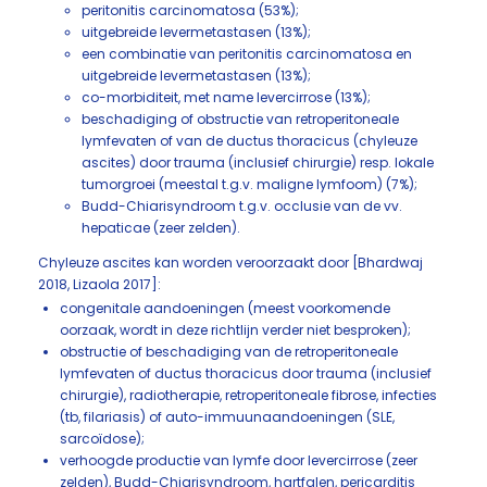
peritonitis carcinomatosa (53%);
uitgebreide levermetastasen (13%);
een combinatie van peritonitis carcinomatosa en
uitgebreide levermetastasen (13%);
co-morbiditeit, met name levercirrose (13%);
beschadiging of obstructie van retroperitoneale
lymfevaten of van de ductus thoracicus (chyleuze
ascites) door trauma (inclusief chirurgie) resp. lokale
tumorgroei (meestal t.g.v. maligne lymfoom) (7%);
Budd-Chiarisyndroom t.g.v. occlusie van de vv.
hepaticae (zeer zelden).
Chyleuze ascites kan worden veroorzaakt door [Bhardwaj
2018, Lizaola 2017]:
congenitale aandoeningen (meest voorkomende
oorzaak, wordt in deze richtlijn verder niet besproken);
obstructie of beschadiging van de retroperitoneale
lymfevaten of ductus thoracicus door trauma (inclusief
chirurgie), radiotherapie, retroperitoneale fibrose, infecties
(tb, filariasis) of auto-immuunaandoeningen (SLE,
sarcoïdose);
verhoogde productie van lymfe door levercirrose (zeer
zelden), Budd-Chiarisyndroom, hartfalen, pericarditis