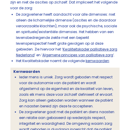
zijn en niet de ascites op zichzelf. Dat impliceert het volgende
voor de zorg:
De zorgverlener heeft aandacht voor alle dimensies: niet
alleen de lichamelijke dimensie (ascites en de daardoor
veroorzaakte klachten), maar ook de psychische, sociale
en spirituele/existentiële dimensies. Het hebben van een
levensbedreigende ziekte met een beperkt
levensperspectief heeft grote gevolgen op al deze
gebieden. Zie hiervoor het ‘
Kwaliteitskader palliatieve zorg
Nederland
’ en ‘
Algemene principes van palliatieve zorg
’.
Het Kwaliteitskader noemt de volgende
kernwaarden
:
Kernwaarden
Ieder mens is uniek. Zorg wordt geboden met respect
voor de autonomie van de patiënt en wordt
afgestemd op de eigenheid en de kwaliteit van leven,
zoals elk mens deze voor zichzelf definieert of ervaart.
Zorg kan alleen geboden worden wanneer de patiënt
en naasten bereid zijn deze te accepteren.
De zorgverlener gaat met de patiënt en diens naasten
een relatie aan gebaseerd op wederzijds respect,
integriteit en waardigheid. De omgeving waarin zorg
wordt geboden is dusdanig ingericht dat de patiënt