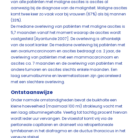
van alle patiënten met maligne ascites is ascites al
aanwezig bij de diagnose van de maligniteit. Maligne ascites
komt twee keer zo vaak voor bij vrouwen (67%) als bij mannen
(33%).
De mediane overleving van patiënten met maligne ascites is
5,7 maanden vanaf het moment waarop de ascites wordt
vastgesteld [Ayantunde 2007]. De overleving is afhankelijk
van de soort kanker. De mediane overleving bij patiënten met
een ovariumcarcinoom en ascites bedraagt ca. 2 jaar, de
overleving van patiënten met een mammacarcinoom en
ascites ca. 7 maanden en de overleving van patiënten met
andere tumoren en ascites slechts enkele maanden. Een
laag serumalbumine en levermetastasen zijn gecorreleerd
met een slechtere overleving.
Ontstaanswijze
Onder normale omstandigheden bevat de buikholte een
kleine hoeveelheid (maximaal 100 ml) strokleurig vocht met
een laag albuminegehalte. Veertig tot tachtig procent hiervan
wordt ieder uur vervangen. De vloeistof komt vrij via de
peritoneale capillairen en draineert via retroperitoneale
lymfebanen in het diafragma en de ductus thoracicus in het
veneuze stelsel.