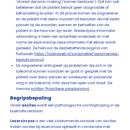
‘shared decision making’/'samen beslissen’). Dat kan ook
betekenen dat de patiënt besluit geen diagnostiek of
behandeling te willen. In dit proces komen de zorgverlener
en de patiënt met diens naasten tot besluiten die het beste
passen bij de waarden, wensen en behoeften van de
patiënt in die fase van zijn leven. Wederzijdse informatie-
uitwisseling is hierin een essentieel onderdeel, en met
name de wijze waarop deze informatie met elkaar wordt
gedeeld. Zie hiervoor de desbetreffende pagina van
Palliaweb (
https://palliaweb.nl/zorgpraktijk/gezamenlijke-
besluitvorming
).
De zorgverlener anticipeert op problemen die zich in de
toekomst kunnen voordoen en gaat in gesprek met de
patiënt over diens wensen en voorkeuren en passende
zorg in de toekomst, mits deze hier open voor staat. Zie
hiervoor
richtlijn ‘Proactieve zorgplanning’
.
Begripsbepaling
Onder
ascites
wordt een pathologische vochtophoping in de
buikholte verstaan.
Levercirrose
is een veel voorkomende oorzaak van ascites.
Indien ascites bij levercirrose optreedt in combinatie met