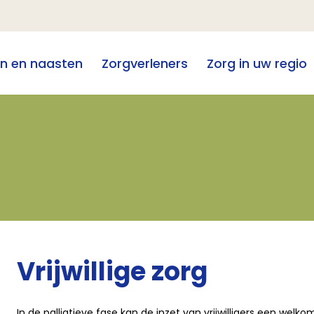
en en naasten
Zorgverleners
Zorg in uw regio
Vrijwillige zorg
In de palliatieve fase kan de inzet van vrijwilligers een welk