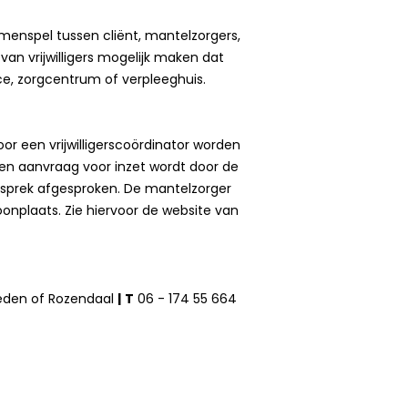
menspel tussen cliënt, mantelzorgers,
 van vrijwilligers mogelijk maken dat
ice, zorgcentrum of verpleeghuis.
oor een vrijwilligerscoördinator worden
en aanvraag voor inzet wordt door de
gesprek afgesproken. De mantelzorger
nplaats. Zie hiervoor de website van
eden of Rozendaal
|
T
06 - 174 55 664