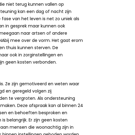
ie niet terug kunnen vallen op
teuning kan een dag of nacht zijn
fase van het leven is net zo uniek als
gaan in gesprek maar kunnen ook
f meegaan naar artsen of andere
 NAbij mee over de vorm. Het gaat erom
en thuis kunnen sterven. De
maar ook in zorginstellingen en
zijn geen kosten verbonden.
sis. Ze zijn gemotiveerd en weten waar
gd en geregeld volgen zij
den te vergroten. Als ondersteuning
 maken. Deze afspraak kan al binnen 24
nsen en behoeften besproken en
is belangrijk. Er zijn geen kosten
 aan mensen die woonachtig zijn in
k binnen instellingen geboden worden.