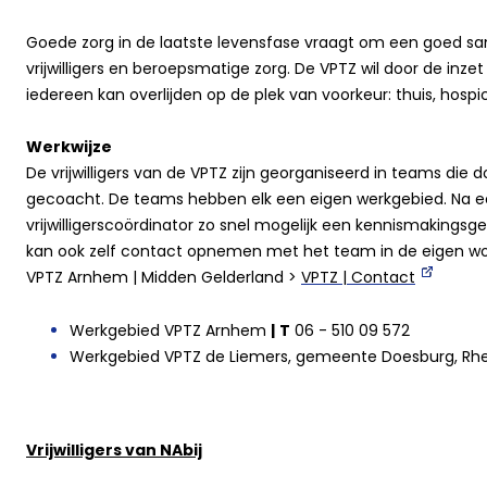
Goede zorg in de laatste levensfase vraagt om een goed sa
vrijwilligers en beroepsmatige zorg. De VPTZ wil door de inzet
iedereen kan overlijden op de plek van voorkeur: thuis, hosp
Werkwijze
De vrijwilligers van de VPTZ zijn georganiseerd in teams die d
gecoacht. De teams hebben elk een eigen werkgebied. Na e
vrijwilligerscoördinator zo snel mogelijk een kennismakings
kan ook zelf contact opnemen met het team in de eigen woo
VPTZ Arnhem | Midden Gelderland >
VPTZ | Contact
Werkgebied VPTZ Arnhem
|
T
06 - 510 09 572
Werkgebied VPTZ de Liemers, gemeente Doesburg, Rh
Vrijwilligers van NAbij