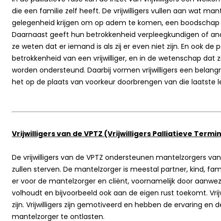
die een familie zelf heeft. De vrijwilligers vullen aan wat man
gelegenheid krijgen om op adem te komen, een boodschap te
Daarnaast geeft hun betrokkenheid verpleegkundigen of and
ze weten dat er iemand is als zij er even niet zijn. En ook de p
betrokkenheid van een vrijwilliger, en in de wetenschap dat 
worden ondersteund. Daarbij vormen vrijwilligers een belangr
het op de plaats van voorkeur doorbrengen van die laatste 
Vrijwilligers van de VPTZ (Vrijwilligers Palliatieve Term
De vrijwilligers van de VPTZ ondersteunen mantelzorgers va
zullen sterven. De mantelzorger is meestal partner, kind, familie
er voor de mantelzorger en cliënt, voornamelijk door aanwez
volhoudt en bijvoorbeeld ook aan de eigen rust toekomt. Vrij
zijn. Vrijwilligers zijn gemotiveerd en hebben de ervaring en 
mantelzorger te ontlasten.