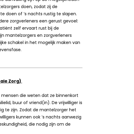
telzorgers doen, zodat zij de
 doen of ’s nachts rustig te slapen.
ere zorgverleners een gerust gevoel:
atiënt zelf ervaart rust bij de
zijn mantelzorgers en zorgverleners
ijke schakel in het mogelijk maken van
levensfase.
inale Zorg)
n mensen die weten dat ze binnenkort
lid, buur of vriend(in). De vrijwilliger is
ig te zijn. Zodat de mantelzorger het
willigers kunnen ook ’s nachts aanwezig
deskundigheid, die nodig zijn om de