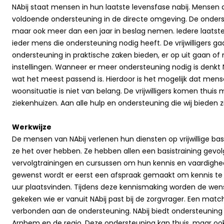
NAbij staat mensen in hun laatste levensfase nabij. Mensen d
voldoende ondersteuning in de directe omgeving. De onders
maar ook meer dan een jaar in beslag nemen. Iedere laatste 
ieder mens die ondersteuning nodig heeft. De vrijwilligers 
ondersteuning in praktische zaken bieden, er op uit gaan o
instellingen. Wanneer er meer ondersteuning nodig is denkt
wat het meest passend is. Hierdoor is het mogelijk dat mens
woonsituatie is niet van belang. De vrijwilligers komen thuis 
ziekenhuizen. Aan alle hulp en ondersteuning die wij bieden 
Werkwijze
De mensen van NAbij verlenen hun diensten op vrijwillige ba
ze het over hebben. Ze hebben allen een basistraining gevol
vervolgtrainingen en cursussen om hun kennis en vaardighe
gewenst wordt er eerst een afspraak gemaakt om kennis te
uur plaatsvinden. Tijdens deze kennismaking worden de we
gekeken wie er vanuit NAbij past bij de zorgvrager. Een match 
verbonden aan de ondersteuning. NAbij biedt ondersteuning
Arnhem en de regio. Deze ondersteuning kan thuis, maar oo