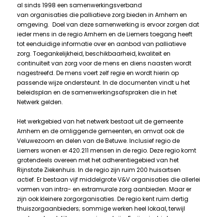
al sinds 1998 een samenwerkingsverband
van organisaties die palliatieve zorg bieden in Arnhem en
omgeving. Doel van deze samenwerking is ervoor zorgen dat
ieder mens in de regio Arnhem en de Liemers toegang heeft
tot eenduidige informatie over en aanbod van palliatieve
zorg. Toegankelijkheid, beschikbaarheid, kwaliteit en
continuïteit van zorg voor de mens en diens naasten wordt
nagestreefd. De mens voert zelf regie en wordt hierin op
passende wijze ondersteunt. In de documenten vindt u het
beleidsplan en de samenwerkingsafspraken die in het
Netwerk gelden.
Het werkgebied van het netwerk bestaat uit de gemeente
Arnhem en de omliggende gemeenten, en omvat ook de
Veluwezoom en delen van de Betuwe. Inclusief regio de
Liemers wonen er 420.211 mensen in de regio. Deze regio komt
grotendeels overeen met het adherentiegebied van het
Rijnstate Ziekenhuis. In de regio zijn ruim 200 huisartsen
actief. Er bestaan vijf middelgrote V&V organisaties die allerlei
vormen van intra- en extramurale zorg aanbieden. Maar er
zijn ook kleinere zorgorganisaties. De regio kent ruim dertig
thuiszorgaanbieders; sommige werken heel lokaal, terwijl