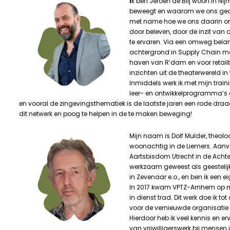
I
k ben Jeroen de Blij woon in Ni
beweegt en waarom we ons ged
met name hoe we ons daarin ontwi
door beleven, door de inzit van
te ervaren. Via een omweg beland
achtergrond in Supply Chain ma
haven van R’dam en voor retailb
inzichten uit de theaterwereld in 
Inmiddels werk ik met mijn train
leer- en ontwikkelprogramma’s en
en vooral de zingevingsthematiek is de laatste jaren een rode draad 
dit netwerk en poog te helpen in de te maken beweging!
Mijn naam is Dolf Mulder, theol
woonachtig in de Liemers. Aanvank
Aartsbisdom Utrecht in de Achte
werkzaam geweest als geestelijk
in Zevenaar e.o., en ben ik een ei
In 2017 kwam VPTZ-Arnhem op m
in dienst trad. Dit werk doe ik 
voor de vernieuwde organisatie
Hierdoor heb ik veel kennis en 
van vrijwilligerswerk bij mensen 