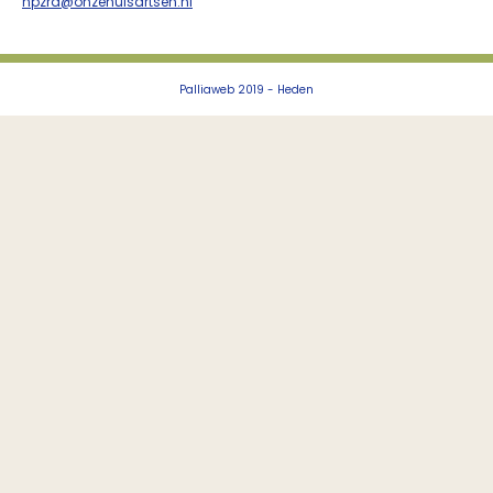
npzra@onzehuisartsen.nl
Palliaweb 2019 - Heden