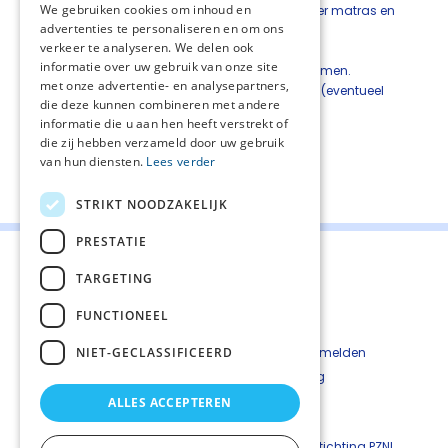
We gebruiken cookies om inhoud en
Leg een molton (indien beschikbaar) over matras en
advertenties te personaliseren en om ons
kussen.
verkeer te analyseren. We delen ook
Gebruik geen plastic onderleggers.
informatie over uw gebruik van onze site
Probeer huidirritatie en smetten te voorkomen.
met onze advertentie- en analysepartners,
Zorg voor voldoende inname van vocht (eventueel
die deze kunnen combineren met andere
subcutaan of intraveneus).
informatie die u aan hen heeft verstrekt of
die zij hebben verzameld door uw gebruik
van hun diensten.
Lees verder
Deel deze pagina:
STRIKT NOODZAKELIJK
PRESTATIE
TARGETING
FUNCTIONEEL
Contact
Cookiebeleid
NIET-GECLASSIFICEERD
Kwetsbaarheid melden
Privacyverkaring
Disclaimer
ALLES ACCEPTEREN
Richtlijnen palliatieve zorg is een uitgave van ©
Stichting PZNL