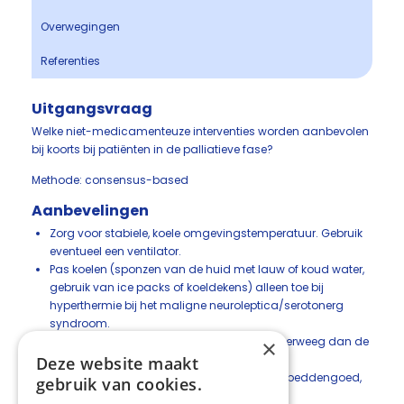
Overwegingen
Referenties
Uitgangsvraag
Welke niet-medicamenteuze interventies worden aanbevolen
bij koorts bij patiënten in de palliatieve fase?
Methode: consensus-based
Aanbevelingen
Zorg voor stabiele, koele omgevingstemperatuur. Gebruik
eventueel een ventilator.
Pas koelen (sponzen van de huid met lauw of koud water,
gebruik van ice packs of koeldekens) alleen toe bij
hyperthermie bij het maligne neuroleptica/serotonerg
syndroom.
Indien koorts gepaard gaat met zweten, overweeg dan de
×
volgende maatregelen:
Deze website maakt
Gebruik katoenen of bamboekleding en beddengoed,
gebruik van cookies.
regelmatig verschonen.