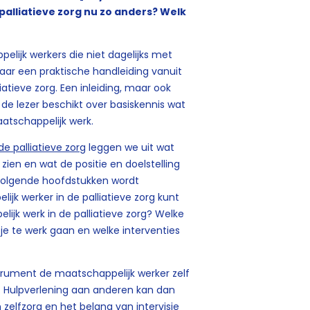
palliatieve zorg nu zo anders? Welk
lijk werkers die niet dagelijks met
aar een praktische handleiding vanuit
iatieve zorg. Een inleiding, maar ook
t de lezer beschikt over basiskennis wat
atschappelijk werk.
de palliatieve zorg
leggen we uit wat
t zien en wat de positie en doelstelling
e volgende hoofdstukken wordt
ijk werker in de palliatieve zorg kunt
jk werk in de palliatieve zorg? Welke
je te werk gaan en welke interventies
strument de maatschappelijk werker zelf
ef. Hulpverlening aan anderen kan dan
zelfzorg en het belang van intervisie