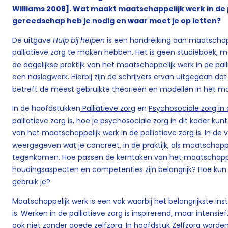
Williams 2008]. Wat maakt maatschappelijk werk in de 
gereedschap heb je nodig en waar moet je op letten?
De uitgave
Hulp bij helpen
is een handreiking aan maatschappe
palliatieve zorg te maken hebben. Het is geen studieboek, m
de dagelijkse praktijk van het maatschappelijk werk in de pall
een naslagwerk. Hierbij zijn de schrijvers ervan uitgegaan da
betreft de meest gebruikte theorieën en modellen in het ma
In de hoofdstukken
Palliatieve zorg
en
Psychosociale zorg in 
palliatieve zorg is, hoe je psychosociale zorg in dit kader kun
van het maatschappelijk werk in de palliatieve zorg is. In d
weergegeven wat je concreet, in de praktijk, als maatschappel
tegenkomen. Hoe passen de kerntaken van het maatschappeli
houdingsaspecten en competenties zijn belangrijk? Hoe kun 
gebruik je?
Maatschappelijk werk is een vak waarbij het belangrijkste in
is. Werken in de palliatieve zorg is inspirerend, maar intensi
ook niet zonder goede zelfzorg. In hoofdstuk
Zelfzorg
worden 