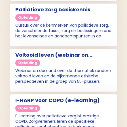
'Palliatieve Zorg' geeft verdieping en handvatten
om de dagelijkse werkzaamheden nog beter te
Palliatieve zorg basiskennis
kunnen uitvoeren.
Opleiding
Cursus over de kenmerken van palliatieve zorg,
de verschillende fases, zorg en beslissingen rond
het levenseinde en aandachtspunten in de
stervensfase.
Voltooid leven (webinar on
demand)
Opleiding
Webinar on demand over de thematiek rondom
voltooid leven en de bijkomende ethische
perspectieven in de groep van 55-plussers.
I-HARP voor COPD (e-learning)
Opleiding
E-learning over palliatieve zorg bij ernstige
COPD. Zorgverleners leren de specifieke
palliatieve zorgbehoeften te herkennen.