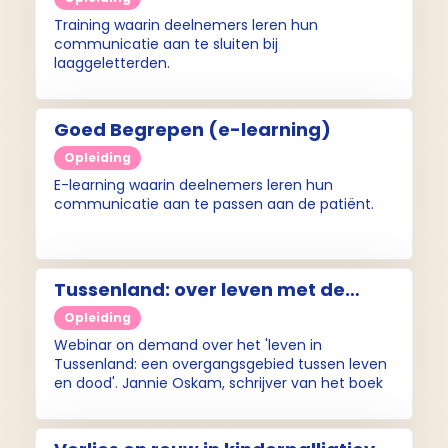
gezondheidsvaardigheden over
Training waarin deelnemers leren hun
palliatieve zorg (incompany
communicatie aan te sluiten bij
laaggeletterden.
training)
Goed Begrepen (e-learning)
Opleiding
E-learning waarin deelnemers leren hun
communicatie aan te passen aan de patiënt.
Tussenland: over leven met de
dood in je schoenen (webinar on
Opleiding
demand)
Webinar on demand over het 'leven in
Tussenland: een overgangsgebied tussen leven
en dood'. Jannie Oskam, schrijver van het boek
Tussenland vertelt over haar ervaringen in dit
overgangsgebied. Ook het onderwerp 'samen
beslissen' komt aan bod.