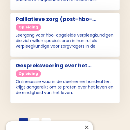
Palliatieve zorg (post-hbo-
leergang)
Opleiding
Leergang voor hbo-opgeleide verpleegkundigen
die zich willen specialiseren in hun rol als
verpleegkundige voor zorgvragers in de
palliatieve fase.
Gespreksvoering over het
levenseinde (e-learning)
Opleiding
Onlinesessie waarin de deelnemer handvatten
krijgt aangereikt om te praten over het leven en
de eindigheid van het leven.
1
2
×