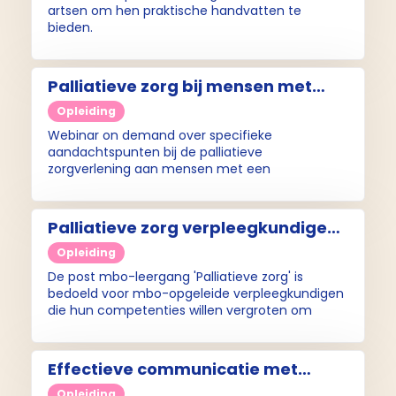
artsen om hen praktische handvatten te
bieden.
Palliatieve zorg bij mensen met
verslavingsproblematiek (webinar
Opleiding
on demand)
Webinar on demand over specifieke
aandachtspunten bij de palliatieve
zorgverlening aan mensen met een
verslavingsachtergrond. Bijvoorbeeld aandacht
voor interacties tussen bekende middelen in de
palliatieve zorg en middelen die gebruikt worden
Palliatieve zorg verpleegkundige
door de patiënt, zoals methadon.
(post mbo-leergang)
Opleiding
De post mbo-leergang 'Palliatieve zorg' is
bedoeld voor mbo-opgeleide verpleegkundigen
die hun competenties willen vergroten om
zorgvragers met een palliatieve zorgbehoefte
beter te kunnen begeleiden.
Effectieve communicatie met
patiënten met beperkte
Opleiding