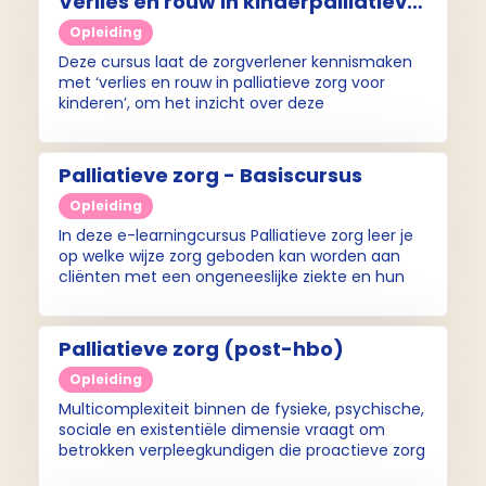
Verlies en rouw in kinderpalliatieve
zorg (e-learning)
Opleiding
Deze cursus laat de zorgverlener kennismaken
met ‘verlies en rouw in palliatieve zorg voor
kinderen’, om het inzicht over deze
onderwerpen te vergroten en de signalen van
complexe rouw te herkennen. Tevens maakt de
deelnemer kennis met verschillende werkwijzen
Palliatieve zorg - Basiscursus
die kunnen helpen in de (onder)steunende
omgang.
Opleiding
In deze e-learningcursus Palliatieve zorg leer je
op welke wijze zorg geboden kan worden aan
cliënten met een ongeneeslijke ziekte en hun
naasten met als doel de kwaliteit van leven te
bevorderen.
Palliatieve zorg (post-hbo)
Opleiding
Multicomplexiteit binnen de fysieke, psychische,
sociale en existentiële dimensie vraagt om
betrokken verpleegkundigen die proactieve zorg
kunnen geven. De eenjarige post-hbo opleiding