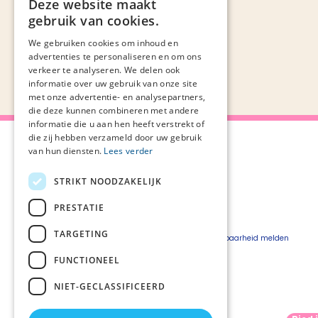
Deze website maakt
gebruik van cookies.
We gebruiken cookies om inhoud en
advertenties te personaliseren en om ons
verkeer te analyseren. We delen ook
informatie over uw gebruik van onze site
met onze advertentie- en analysepartners,
die deze kunnen combineren met andere
informatie die u aan hen heeft verstrekt of
die zij hebben verzameld door uw gebruik
van hun diensten.
Lees verder
STRIKT NOODZAKELIJK
Over Palliaweb
Privacyverklaring
Over PZNL
Cookieverklaring
PRESTATIE
Contact
Disclaimer
TARGETING
Pers
Beveiligingskwetsbaarheid melden
Vacatures
FUNCTIONEEL
Webshop
NIET-GECLASSIFICEERD