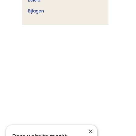
Beleid
Bijlagen
×