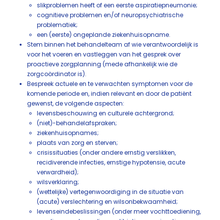
slikproblemen heeft of een eerste aspiratiepneumonie;
cognitieve problemen en/of neuropsychiatrische
problematiek;
een (eerste) ongeplande ziekenhuisopname.
Stem binnen het behandelteam af wie verantwoordelijk is
voor het voeren en vastleggen van het gesprek over
proactieve zorgplanning (mede afhankelijk wie de
zorgcoördinator is).
Bespreek actuele en te verwachten symptomen voor de
komende periode en, indien relevant en door de patiënt
gewenst, de volgende aspecten:
levensbeschouwing en culturele achtergrond;
(niet)-behandelafspraken;
ziekenhuisopnames;
plaats van zorg en sterven;
crisissituaties (onder andere ernstig verslikken,
recidiverende infecties, ernstige hypotensie, acute
verwardheid);
wilsverklaring;
(wettelijke) vertegenwoordiging in de situatie van
(acute) verslechtering en wilsonbekwaamheid;
levenseindebeslissingen (onder meer vochttoediening,