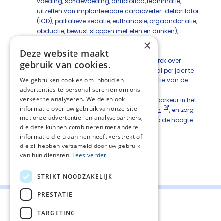
voeding, sondevoeding, antibiotica, reanimatie,
uitzetten van implanteerbare cardioverter-defibrillator
(ICD), palliatieve sedatie, euthanasie, orgaandonatie,
obductie, bewust stoppen met eten en drinken);
een mogelijke doodswens;
×
nazorg.
Deze website maakt
Overweeg als zorgcoördinator om het gesprek over
gebruik van cookies.
proactieve zorgplanning minimaal éénmaal per jaar te
We gebruiken cookies om inhoud en
herhalen en in ieder geval wanneer de situatie van de
advertenties te personaliseren en om ons
patiënt verandert.
verkeer te analyseren. We delen ook
Documenteer de gemaakte afspraken, bij voorkeur in het
informatie over uw gebruik van onze site
medisch dossier en het
individueel zorgplan
, en zorg
met onze advertentie- en analysepartners,
dat alle relevante betrokken zorgverleners op de hoogte
die deze kunnen combineren met andere
zijn van de gemaakte afspraken.
informatie die u aan hen heeft verstrekt of
die zij hebben verzameld door uw gebruik
van hun diensten.
Lees verder
Deel deze pagina:
STRIKT NOODZAKELIJK
PRESTATIE
TARGETING