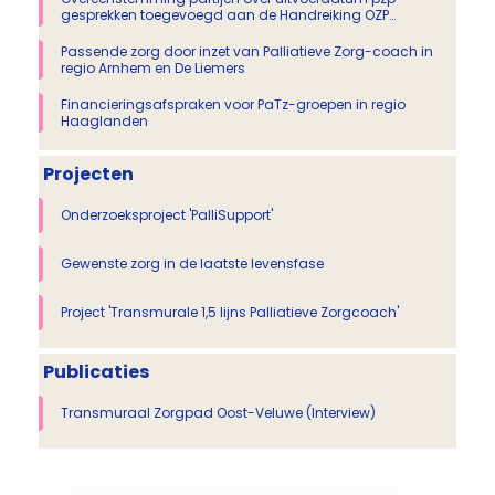
gesprekken toegevoegd aan de Handreiking OZP
Proactieve Zorgplanning MSZ
Passende zorg door inzet van Palliatieve Zorg-coach in
regio Arnhem en De Liemers
Financieringsafspraken voor PaTz-groepen in regio
Haaglanden
Projecten
Onderzoeksproject 'PalliSupport'
Gewenste zorg in de laatste levensfase
Project 'Transmurale 1,5 lijns Palliatieve Zorgcoach'
Publicaties
Transmuraal Zorgpad Oost-Veluwe (Interview)