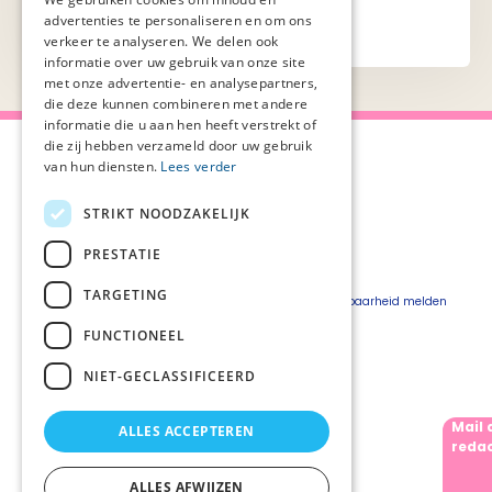
advertenties te personaliseren en om ons
verkeer te analyseren. We delen ook
informatie over uw gebruik van onze site
met onze advertentie- en analysepartners,
die deze kunnen combineren met andere
informatie die u aan hen heeft verstrekt of
die zij hebben verzameld door uw gebruik
van hun diensten.
Lees verder
STRIKT NOODZAKELIJK
Over Palliaweb
Privacyverklaring
Over PZNL
Cookieverklaring
PRESTATIE
Contact
Disclaimer
TARGETING
Pers
Beveiligingskwetsbaarheid melden
Vacatures
FUNCTIONEEL
Webshop
NIET-GECLASSIFICEERD
Mail 
ALLES ACCEPTEREN
Volg ons
redac
ALLES AFWIJZEN