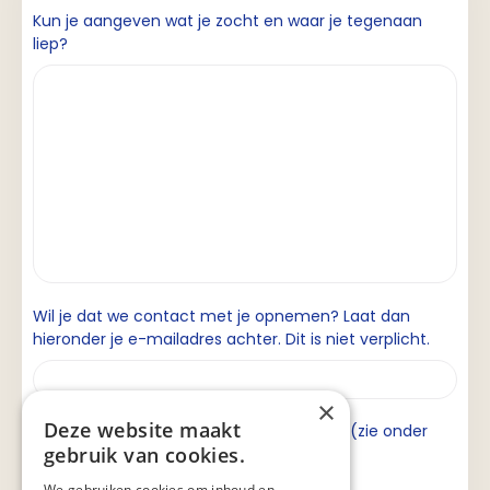
Kun je aangeven wat je zocht en waar je tegenaan
liep?
Wil je dat we contact met je opnemen? Laat dan
hieronder je e-mailadres achter. Dit is niet verplicht.
×
Deze website maakt
Ik ga akkoord met de privacyverklaring (zie onder
gebruik van cookies.
aan de pagina).
We gebruiken cookies om inhoud en