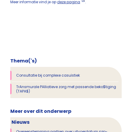
Meer informatie vind je op
deze pagina
.
Thema('s)
Consultatie bij complexe casuïstiek
TrAnsmurale PAlliatieve zorg met passende beko$tiging
(TAPA$)
Meer over dit onderwerp
Nieuws
Overeenstemming partijen over uitvoerdatum pzp-