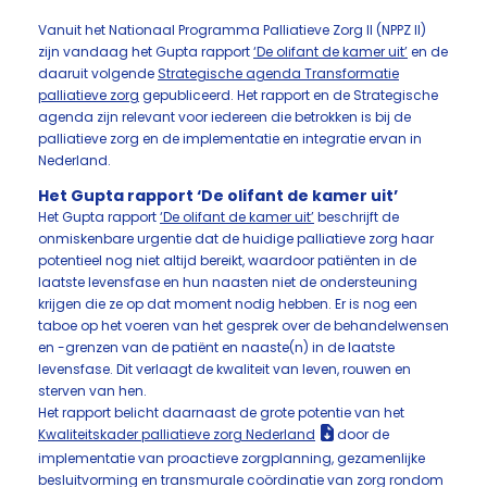
Vanuit het Nationaal Programma Palliatieve Zorg II (NPPZ II)
zijn vandaag het Gupta rapport
‘De olifant de kamer uit’
en de
daaruit volgende
Strategische agenda Transformatie
palliatieve zorg
gepubliceerd. Het rapport en de Strategische
agenda zijn relevant voor iedereen die betrokken is bij de
palliatieve zorg en de implementatie en integratie ervan in
Nederland.
Het Gupta rapport ‘De olifant de kamer uit’
Het Gupta rapport
‘De olifant de kamer uit’
beschrijft de
onmiskenbare urgentie dat de huidige palliatieve zorg haar
potentieel nog niet altijd bereikt, waardoor patiënten in de
laatste levensfase en hun naasten niet de ondersteuning
krijgen die ze op dat moment nodig hebben. Er is nog een
taboe op het voeren van het gesprek over de behandelwensen
en -grenzen van de patiënt en naaste(n) in de laatste
levensfase. Dit verlaagt de kwaliteit van leven, rouwen en
sterven van hen.
Het rapport belicht daarnaast de grote potentie van het
Kwaliteitskader palliatieve zorg Nederland
door de
implementatie van proactieve zorgplanning, gezamenlijke
besluitvorming en transmurale coördinatie van zorg rondom