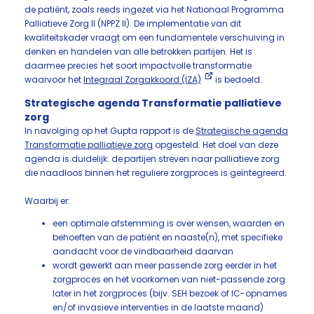
de patiënt, zoals reeds ingezet via het Nationaal Programma
Palliatieve Zorg II (NPPZ II). De implementatie van dit
kwaliteitskader vraagt om een fundamentele verschuiving in
denken en handelen van alle betrokken partijen. Het is
daarmee precies het soort impactvolle transformatie
waarvoor het
Integraal Zorgakkoord (IZA)
is bedoeld.
Strategische agenda Transformatie palliatieve
zorg
In navolging op het Gupta rapport is de
Strategische agenda
Transformatie palliatieve zorg
opgesteld. Het doel van deze
agenda is duidelijk: de partijen streven naar palliatieve zorg
die naadloos binnen het reguliere zorgproces is geïntegreerd.
Waarbij er:
een optimale afstemming is over wensen, waarden en
behoeften van de patiënt en naaste(n), met specifieke
aandacht voor de vindbaarheid daarvan
wordt gewerkt aan meer passende zorg eerder in het
zorgproces en het voorkomen van niet-passende zorg
later in het zorgproces (bijv. SEH bezoek of IC-opnames
en/of invasieve interventies in de laatste maand)