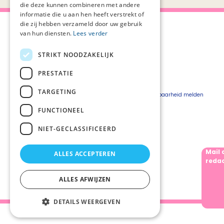
die deze kunnen combineren met andere
informatie die u aan hen heeft verstrekt of
die zij hebben verzameld door uw gebruik
van hun diensten.
Lees verder
STRIKT NOODZAKELIJK
Over Palliaweb
Privacyverklaring
Over PZNL
Cookieverklaring
PRESTATIE
Contact
Disclaimer
TARGETING
Pers
Beveiligingskwetsbaarheid melden
Vacatures
FUNCTIONEEL
Webshop
NIET-GECLASSIFICEERD
Mail 
ALLES ACCEPTEREN
Volg ons
redac
ALLES AFWIJZEN
DETAILS WEERGEVEN
Palliaweb 2019 - Heden