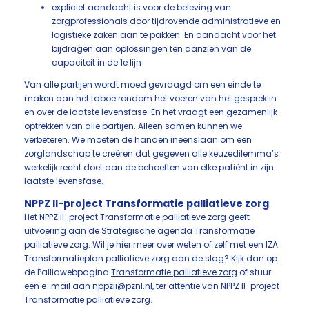
expliciet aandacht is voor de beleving van
zorgprofessionals door tijdrovende administratieve en
logistieke zaken aan te pakken. En aandacht voor het
bijdragen aan oplossingen ten aanzien van de
capaciteit in de 1e lijn
Van alle partijen wordt moed gevraagd om een einde te
maken aan het taboe rondom het voeren van het gesprek in
en over de laatste levensfase. En het vraagt een gezamenlijk
optrekken van alle partijen. Alleen samen kunnen we
verbeteren. We moeten de handen ineenslaan om een
zorglandschap te creëren dat gegeven alle keuzedilemma’s
werkelijk recht doet aan de behoeften van elke patiënt in zijn
laatste levensfase.
NPPZ II-project Transformatie palliatieve zorg
Het NPPZ II-project Transformatie palliatieve zorg geeft
uitvoering aan de Strategische agenda Transformatie
palliatieve zorg. Wil je hier meer over weten of zelf met een IZA
Transformatieplan palliatieve zorg aan de slag? Kijk dan op
de Palliawebpagina
Transformatie palliatieve zorg
of stuur
een e-mail aan
nppzii@pznl.nl
, ter attentie van NPPZ II-project
Transformatie palliatieve zorg.