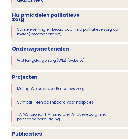
geautoriseerd
Hulpmiddelen palliatieve
zorg
Samenwerking en betaalbaarheid palliatieve zorg op
maat​ (informatiekaart)
Onderwijsmaterialen
Wet langdurige zorg (Wlz) (website)
Projecten
Meting Welbevinden Palliatieve Zorg
Sympal - een dashboard voor hospices
TAPA$: project TrAnsmurale PAlliatieve zorg met
passende beko$tiging
Publicaties