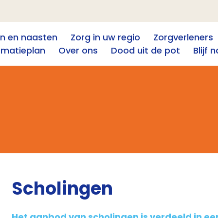
en en naasten
Zorg in uw regio
Zorgverleners
rmatieplan
Over ons
Dood uit de pot
Blijf n
Scholingen
Het aanbod van scholingen is verdeeld in een