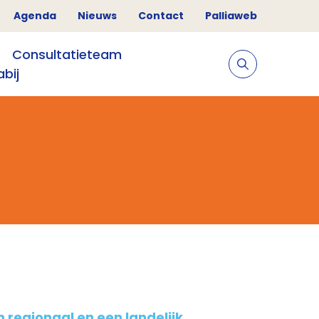
Agenda
Nieuws
Contact
Palliaweb
Consultatieteam
abij
 regionaal en een landelijk