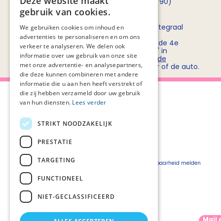
Deze website maakt
opnemen met
Rob Bruntink
(06 - 55 52 72 90)
gebruik van cookies.
Routebeschrijving
Stichting PZNL deelt het kantoor met het Integraal
We gebruiken cookies om inhoud en
Kankercentrum Nederland (IKNL). Ons
advertenties te personaliseren en om ons
kantoor/vergadercentrum bevindt zich op de 4e
verkeer te analyseren. We delen ook
verdieping van kantoorgebouw 'De Utrecht' in
informatie over uw gebruik van onze site
winkelcentrum Hoog Catharijne. Bekijk
hier de
met onze advertentie- en analysepartners,
routebeschrijvingen
voor openbaar vervoer of de auto.
die deze kunnen combineren met andere
informatie die u aan hen heeft verstrekt of
die zij hebben verzameld door uw gebruik
van hun diensten.
Lees verder
STRIKT NOODZAKELIJK
Over Palliaweb
Privacyverklaring
Over PZNL
Cookieverklaring
PRESTATIE
Contact
Disclaimer
TARGETING
Pers
Beveiligingskwetsbaarheid melden
Vacatures
FUNCTIONEEL
Webshop
NIET-GECLASSIFICEERD
Mail 