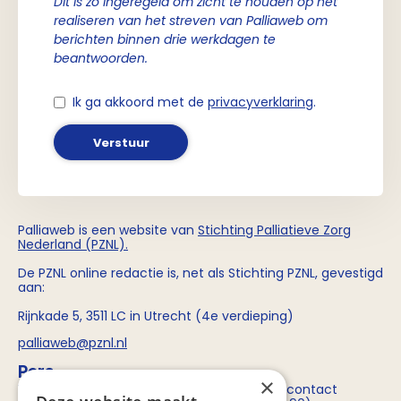
Dit is zo ingeregeld om zicht te houden op het
realiseren van het streven van Palliaweb om
berichten binnen drie werkdagen te
beantwoorden.
Ik ga akkoord met de
privacyverklaring
.
Verstuur
Palliaweb is een website van
Stichting
Palliatieve Zorg
Nederland (PZNL)
.
De PZNL online redactie is, net als Stichting PZNL, gevestigd
aan:
Rijnkade 5, 3511 LC in Utrecht (4e verdieping)
palliaweb@pznl.nl
Pers
×
Voor persvragen over Stichting PZNL kun je contact