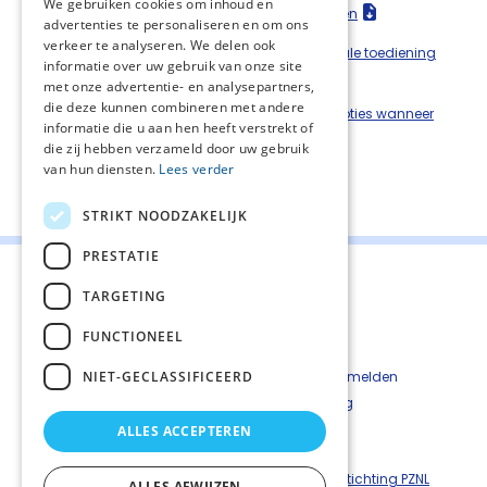
We gebruiken cookies om inhoud en
Tabel 7:
Overzicht van geadviseerde doseringen
advertenties te personaliseren en om ons
verkeer te analyseren. We delen ook
Tabel 8:
Overzicht van behandelopties voor orale toediening
informatie over uw gebruik van onze site
met onze advertentie- en analysepartners,
die deze kunnen combineren met andere
Tabel 9:
Overzicht van alternatieve behandelopties wanneer
informatie die u aan hen heeft verstrekt of
slikken niet meer lukt
die zij hebben verzameld door uw gebruik
van hun diensten.
Lees verder
Deel deze pagina:
STRIKT NOODZAKELIJK
PRESTATIE
TARGETING
FUNCTIONEEL
Contact
Cookiebeleid
NIET-GECLASSIFICEERD
Kwetsbaarheid melden
Privacyverkaring
Disclaimer
ALLES ACCEPTEREN
Richtlijnen palliatieve zorg is een uitgave van ©
Stichting PZNL
ALLES AFWIJZEN