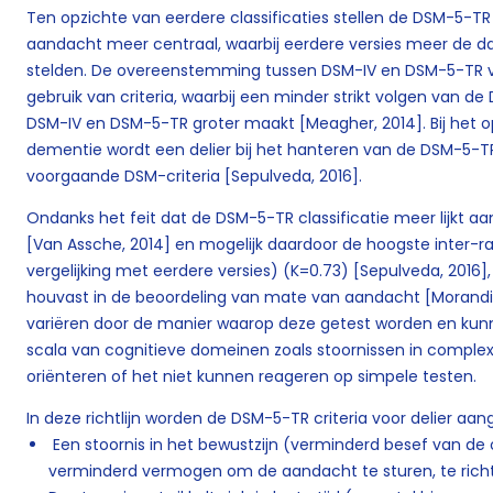
Ten opzichte van eerdere classificaties stellen de DSM-5-TR cr
aandacht meer centraal, waarbij eerdere versies meer de da
stelden. De overeenstemming tussen DSM-IV en DSM-5-TR vari
gebruik van criteria, waarbij een minder strikt volgen van de
DSM-IV en DSM-5-TR groter maakt [Meagher, 2014]. Bij het op
dementie wordt een delier bij het hanteren van de DSM-5-TR 
voorgaande DSM-criteria [Sepulveda, 2016].
Ondanks het feit dat de DSM-5-TR classificatie meer lijkt aan t
[Van Assche, 2014] en mogelijk daardoor de hoogste inter-r
vergelijking met eerdere versies) (K=0.73) [Sepulveda, 201
houvast in de beoordeling van mate van aandacht [Morandi
variëren door de manier waarop deze getest worden en kun
scala van cognitieve domeinen zoals stoornissen in comple
oriënteren of het niet kunnen reageren op simpele testen.
In deze richtlijn worden de DSM-5-TR criteria voor delier aa
Een stoornis in het bewustzijn (verminderd besef van d
verminderd vermogen om de aandacht te sturen, te richt