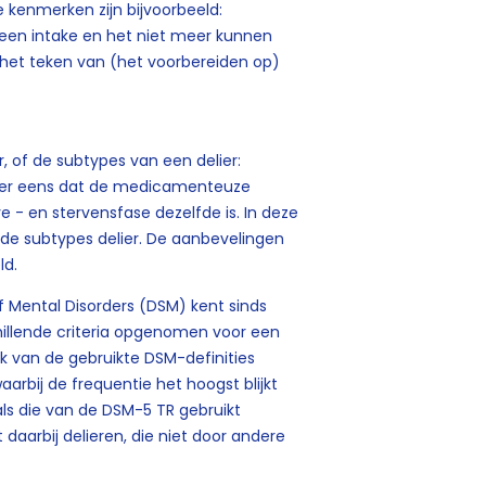
 kenmerken zijn bijvoorbeeld:
geen intake en het niet meer kunnen
 het teken van (het voorbereiden op)
, of de subtypes van een delier:
rover eens dat de medicamenteuze
ve - en stervensfase dezelfde is. In deze
de subtypes delier. De aanbevelingen
ld.
f Mental Disorders (DSM) kent sinds
schillende criteria opgenomen voor een
jk van de gebruikte DSM-definities
aarbij de frequentie het hoogst blijkt
als die van de DSM-5 TR gebruikt
daarbij delieren, die niet door andere