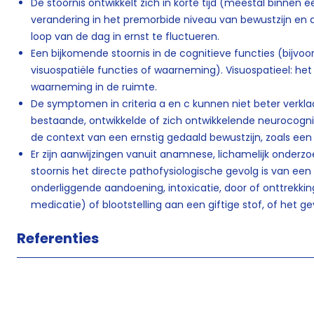
De stoornis ontwikkelt zich in korte tijd (meestal binnen 
verandering in het premorbide niveau van bewustzijn en 
loop van de dag in ernst te fluctueren.
Een bijkomende stoornis in de cognitieve functies (bijvoor
visuospatiële functies of waarneming). Visuospatieel: he
waarneming in de ruimte.
De symptomen in criteria a en c kunnen niet beter verkl
bestaande, ontwikkelde of zich ontwikkelende neurocognit
de context van een ernstig gedaald bewustzijn, zoals ee
Er zijn aanwijzingen vanuit anamnese, lichamelijk onderzo
stoornis het directe pathofysiologische gevolg is van ee
onderliggende aandoening, intoxicatie, door of onttrekki
medicatie) of blootstelling aan een giftige stof, of het ge
Referenties