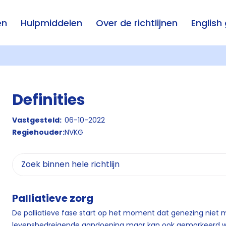
en
Hulpmiddelen
Over de richtlijnen
English
Definities
Vastgesteld:
06-10-2022
Regiehouder:
NVKG
Palliatieve zorg
De palliatieve fase start op het moment dat genezing niet m
levensbedreigende aandoening maar kan ook gemarkeerd wo