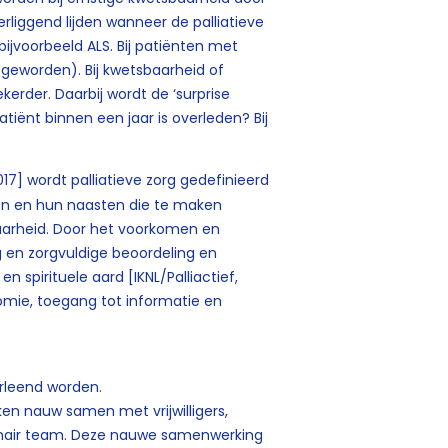
derliggend lijden wanneer de palliatieve
 bijvoorbeeld ALS. Bij patiënten met
 (geworden). Bij kwetsbaarheid of
kerder. Daarbij wordt de ‘surprise
atiënt binnen een jaar is overleden? Bij
2017] wordt palliatieve zorg gedefinieerd
nten en hun naasten die te maken
arheid. Door het voorkomen en
ng en zorgvuldige beoordeling en
 spirituele aard [IKNL/Palliactief,
omie, toegang tot informatie en
erleend worden.
ken nauw samen met vrijwilligers,
linair team. Deze nauwe samenwerking