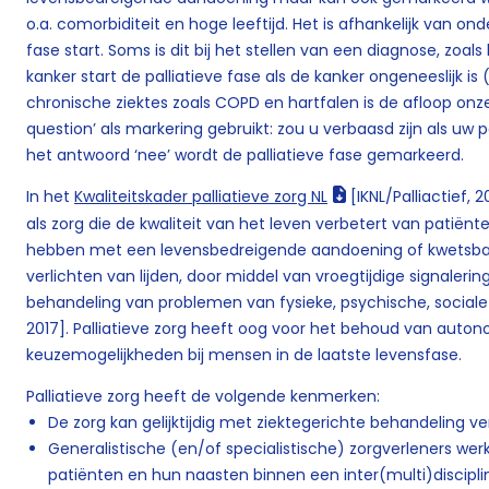
o.a. comorbiditeit en hoge leeftijd. Het is afhankelijk van on
fase start. Soms is dit bij het stellen van een diagnose, zoals
kanker start de palliatieve fase als de kanker ongeneeslijk is
chronische ziektes zoals COPD en hartfalen is de afloop onze
question’ als markering gebruikt: zou u verbaasd zijn als uw p
het antwoord ‘nee’ wordt de palliatieve fase gemarkeerd.
In het
Kwaliteitskader palliatieve zorg NL
[IKNL/Palliactief, 
als zorg die de kwaliteit van het leven verbetert van patië
hebben met een levensbedreigende aandoening of kwetsba
verlichten van lijden, door middel van vroegtijdige signaleri
behandeling van problemen van fysieke, psychische, sociale en
2017]. Palliatieve zorg heeft oog voor het behoud van auton
keuzemogelijkheden bij mensen in de laatste levensfase.
Palliatieve zorg heeft de volgende kenmerken:
De zorg kan gelijktijdig met ziektegerichte behandeling v
Generalistische (en/of specialistische) zorgverleners wer
patiënten en hun naasten binnen een inter(multi)discip