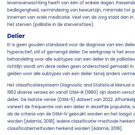
levensverwachting heeft van één of enkele dagen. Passende
bedlegerigheid, vermindering van bewustzijn, minimale tot 
innemen van orale medicatie. Veel van de zorg staat dan in
het sterven (palliatie in de stervensfase).
Delier
Er is geen gouden standaard voor de diagnose van een delier
hyperactief, stil of gemengd delier. De werkgroep is het e
behandeling voor alle subtypes van een delier in de palliatie
richtlijn wordt om deze reden geen onderscheid gemaakt in 
gelden voor alle subtypes van een delier tenzij anders verme
Het classificatiesysteem Diagnostic and Statistical Manual o
1952 diverse versies en vanaf DSM-III (1980) zijn daarin ver
delier. De laatste versie (DSM-5) dateert van 2022. Afhankeli
varieert de frequentie van een delier in dezelfde populatie, w
als de criteria van de DSM-IV gebruikt worden en het laagst 
worden [Adamis, 2018]. Iedere classificatie-methode herkent 
classificatiemethoden herkend worden [Adamis, 2018].