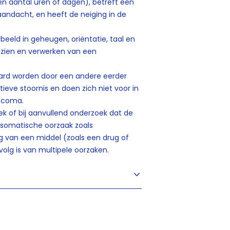
een aantal uren of dagen), betreft een
aandacht, en heeft de neiging in de
beeld in geheugen, oriëntatie, taal en
t zien en verwerken van een
aard worden door een andere eerder
ieve stoornis en doen zich niet voor in
n coma.
ek of bij aanvullend onderzoek dat de
n somatische oorzaak zoals
ng van een middel (zoals een drug of
volg is van multipele oorzaken.