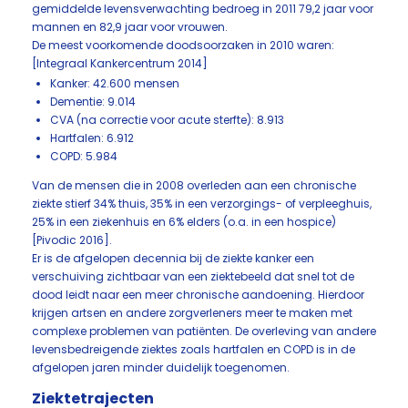
gemiddelde levensverwachting bedroeg in 2011 79,2 jaar voor
mannen en 82,9 jaar voor vrouwen.
De meest voorkomende doodsoorzaken in 2010 waren:
[Integraal Kankercentrum 2014]
Kanker: 42.600 mensen
Dementie: 9.014
CVA (na correctie voor acute sterfte): 8.913
Hartfalen: 6.912
COPD: 5.984
Van de mensen die in 2008 overleden aan een chronische
ziekte stierf 34% thuis, 35% in een verzorgings- of verpleeghuis,
25% in een ziekenhuis en 6% elders (o.a. in een hospice)
[Pivodic 2016].
Er is de afgelopen decennia bij de ziekte kanker een
verschuiving zichtbaar van een ziektebeeld dat snel tot de
dood leidt naar een meer chronische aandoening. Hierdoor
krijgen artsen en andere zorgverleners meer te maken met
complexe problemen van patiënten. De overleving van andere
levensbedreigende ziektes zoals hartfalen en COPD is in de
afgelopen jaren minder duidelijk toegenomen.
Ziektetrajecten