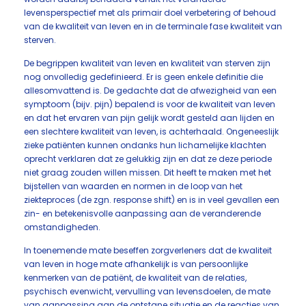
levensperspectief met als primair doel verbetering of behoud
van de kwaliteit van leven en in de terminale fase kwaliteit van
sterven.
De begrippen kwaliteit van leven en kwaliteit van sterven zijn
nog onvolledig gedefinieerd. Er is geen enkele definitie die
allesomvattend is. De gedachte dat de afwezigheid van een
symptoom (bijv. pijn) bepalend is voor de kwaliteit van leven
en dat het ervaren van pijn gelijk wordt gesteld aan lijden en
een slechtere kwaliteit van leven, is achterhaald. Ongeneeslijk
zieke patiënten kunnen ondanks hun lichamelijke klachten
oprecht verklaren dat ze gelukkig zijn en dat ze deze periode
niet graag zouden willen missen. Dit heeft te maken met het
bijstellen van waarden en normen in de loop van het
ziekteproces (de zgn. response shift) en is in veel gevallen een
zin- en betekenisvolle aanpassing aan de veranderende
omstandigheden.
In toenemende mate beseffen zorgverleners dat de kwaliteit
van leven in hoge mate afhankelijk is van persoonlijke
kenmerken van de patiënt, de kwaliteit van de relaties,
psychisch evenwicht, vervulling van levensdoelen, de mate
van aanpassing aan de ontstane situatie en de reacties van