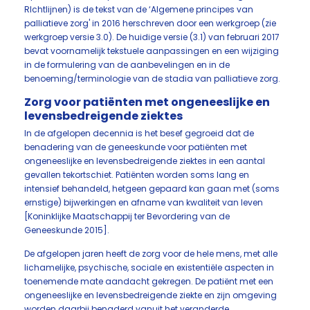
RIchtlijnen) is de tekst van de ‘Algemene principes van
palliatieve zorg' in 2016 herschreven door een werkgroep (zie
werkgroep versie 3.0). De huidige versie (3.1) van februari 2017
bevat voornamelijk tekstuele aanpassingen en een wijziging
in de formulering van de aanbevelingen en in de
benoeming/terminologie van de stadia van palliatieve zorg.
Zorg voor patiënten met ongeneeslijke en
levensbedreigende ziektes
In de afgelopen decennia is het besef gegroeid dat de
benadering van de geneeskunde voor patiënten met
ongeneeslijke en levensbedreigende ziektes in een aantal
gevallen tekortschiet. Patiënten worden soms lang en
intensief behandeld, hetgeen gepaard kan gaan met (soms
ernstige) bijwerkingen en afname van kwaliteit van leven
[Koninklijke Maatschappij ter Bevordering van de
Geneeskunde 2015].
De afgelopen jaren heeft de zorg voor de hele mens, met alle
lichamelijke, psychische, sociale en existentiële aspecten in
toenemende mate aandacht gekregen. De patiënt met een
ongeneeslijke en levensbedreigende ziekte en zijn omgeving
worden daarbij benaderd vanuit het veranderde