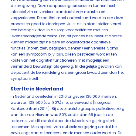
de omgeving. Deze aanpassingsprocessen kunnen heel
intensief zijn en vereisen aandacht van naasten en
zorgverleners. De patiënt moet ondersteund worden om deze
processen goed te doorlopen. Juist dit in staat stellen vormt
een belangrijk doel in de zorg voor patiënten met een
levensbedreigende ziekte. Om dit proces heel bewust door te
kunnen maken zijn heldere en ongestoorde cognitieve
functies (horen, zien, begrijpen, denken) een vereiste. Soms
kan een symptoom, bijv. pijn, alleen bestreden worden ten
koste van het cognitief functioneren met mogelijk een
verminderd bewustzijn als gevolg. In dergelijke gevallen kan
de patiënt de behandeling als een groter kwaad zien dan het
symptoom zelf.
Sterfte in Nederland
In Nederland overleden in 2010 ongeveer 136.000 mensen,
waarvan 108.500 (ca. 80%) niet onverwacht [Integraal
Kankercentrum 2014]. Bij deze laatste groep is palliatieve zorg
aan de orde. Hiervan was 80% ouder dan 65 jaar. In de
toekomst zal dit aantal door de dubbele vergrijzing sterk
toenemen. Men spreekt van dubbele vergrijzing omdat het
bevolkingsaantal toeneemt en de mensen ouder worden. De