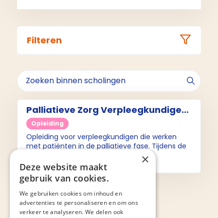
Filteren
Palliatieve Zorg Verpleegkundige
(opleiding)
Opleiding
Opleiding voor verpleegkundigen die werken
met patiënten in de palliatieve fase. Tijdens de
opleiding worden kennis, inzichten en
×
vaardigheden op het gebied van palliatieve zorg
Deze website maakt
ontwikkeld.
gebruik van cookies.
We gebruiken cookies om inhoud en
advertenties te personaliseren en om ons
verkeer te analyseren. We delen ook