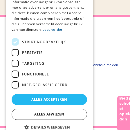
informatie over uw gebruik van onze site
met onze advertentie- en analysepartners,
die deze kunnen combineren met andere
informatie die u aan hen heeft verstrekt of
die zij hebben verzameld door uw gebruik
van hun diensten.
Lees verder
STRIKT NOODZAKELIJK
Over Palliaweb
Privacyverklaring
Over PZNL
Cookieverklaring
PRESTATIE
Contact
Disclaimer
TARGETING
Pers
Beveiligingskwetsbaarheid melden
Vacatures
FUNCTIONEEL
Webshop
NIET-GECLASSIFICEERD
Bied 
ALLES ACCEPTEREN
Volg ons
schol
of
oplei
ALLES AFWIJZEN
aan
DETAILS WEERGEVEN