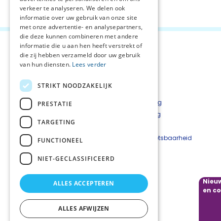
Deel deze pagina:
verkeer te analyseren. We delen ook
informatie over uw gebruik van onze site
met onze advertentie- en analysepartners,
die deze kunnen combineren met andere
informatie die u aan hen heeft verstrekt of
die zij hebben verzameld door uw gebruik
van hun diensten.
Lees verder
STRIKT NOODZAKELIJK
Contact
Privacyverklaring
PRESTATIE
Bestelformulier
Cookieverklaring
TARGETING
Disclaimer
Beveiligingskwetsbaarheid
FUNCTIONEEL
melden
NIET-GECLASSIFICEERD
Nieuw
ALLES ACCEPTEREN
Volg ons
en c
ALLES AFWIJZEN