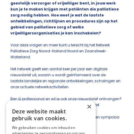
geestelijk verzorger of
vrijwilliger bent, in jouw werk
kun je te maken krijgen met patiënten die palliatieve
zorg nodig hebben. Hoe weet je
wat de laatste
ontwikkelingen, richtlijnen en procedures zijn op het
gebied van palliatieve zorg of welke
vrijwilligersorganisaties je kan inschakelen?
Voor deze vragen en meer kunt u terecht bij het Netwerk
Palliatieve Zorg Noord-Holland Noord en Zaanstreek-
Waterland.
He
t netwerk geeft een aantal keer per jaar een digitale
nieuwsbrief uit
,
waarin u wordt geïnformeerd over de
laatste
landelijke en regionale
ontwikkelingen, scholingen
en
onze actuele
netwerk
activiteiten
.
Ben jij professional en wil je ook onze nieuwsbrief ontvangen?
×
Je kan je
hier
aanmelden voor de nieuwsbrief.
Deze website maakt
Voor
actuele scholingen,
webinars
, workshops en symposia
gebruik van cookies.
verwijzen wij je graag naar
onze
Agenda
.
We gebruiken cookies om inhoud en
advertenties te personaliseren en om ons