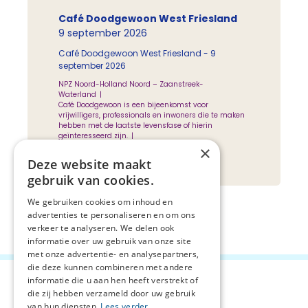
Café Doodgewoon West Friesland
9 september 2026
Café Doodgewoon West Friesland - 9
september 2026
NPZ Noord-Holland Noord – Zaanstreek-
Waterland
Café Doodgewoon is een bijeenkomst voor
vrijwilligers, professionals en inwoners die te maken
hebben met de laatste levensfase of hierin
geïnteresseerd zijn.
Locatie: De Bonte Veer, Wielewaal 1, 1602 PV
×
Enkhuizen
Deze website maakt
Gratis
50 plaatsen
gebruik van cookies.
We gebruiken cookies om inhoud en
advertenties te personaliseren en om ons
verkeer te analyseren. We delen ook
informatie over uw gebruik van onze site
met onze advertentie- en analysepartners,
die deze kunnen combineren met andere
informatie die u aan hen heeft verstrekt of
die zij hebben verzameld door uw gebruik
van hun diensten.
Lees verder