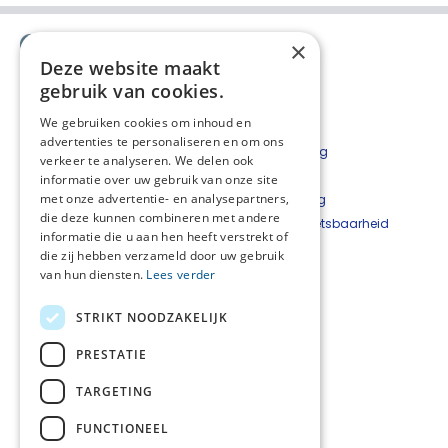
×
Deze website maakt
gebruik van cookies.
We gebruiken cookies om inhoud en
advertenties te personaliseren en om ons
Contact
Privacyverklaring
verkeer te analyseren. We delen ook
Bestelformulier
Disclaimer
informatie over uw gebruik van onze site
met onze advertentie- en analysepartners,
Nieuwsbrief
Cookieverklaring
die deze kunnen combineren met andere
Beveiligingskwetsbaarheid
informatie die u aan hen heeft verstrekt of
melden
die zij hebben verzameld door uw gebruik
van hun diensten.
Lees verder
Netwerkcoördinator
West-Achterhoek
STRIKT NOODZAKELIJK
Hetty Top
T
06 - 22 24 33 93
PRESTATIE
E
hetty@hettytop.nl
TARGETING
Netwerkcoördinator
Oost-Achterhoek
FUNCTIONEEL
Jessica Verboom