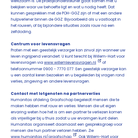
werkzaam is. De praktijkondersteuner gaat samen met u
bekijken waar uw behoefte ligt en wat u nodig heeft. Dat
kunnen gesprekken met de POH-GGZ zijn of met een andere
hulpverlener binnen de GGZ. Bijvoorbeeld als u vastloopt in
het rouwen, of bij bijzondere situaties zoals rouw na een
zelfdoding.
Centrum voor levensvragen
Praten met een geestelijk verzorger kan zinvol zijn wanneer uw
leven ingrijpend verandert. U kunt terecht bij Willem-Hart voor
levensvragen via
www.willemlevensvragen.nl
of
telefoonnummer 0900 - 7770 077. Een geestelijk verzorger kan
u een aantal keren bezoeken en u begeleiden bij vragen rond
verlies, zingeving en andere levensvragen.
Contact met lotgenoten na partnerverlies
Humanitas afdeling Graafschap begeleidt mensen die te
maken hebben met rouw en verlies. Mensen die uit eigen
ervaring weten hoe het is om een partner te verliezen komen
als vrijwilliger bij u thuis zodat u uw ervaringen kunt delen.
Humanitas organiseert daarnaast een gespreksgroep voor
mensen die hun partner verloren hebben. Zie
www.humanitas.nl/graafschap
. Ook Willem-Hart voor