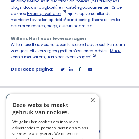
ervaringsverhalen in de vorm van boeken (besprekingen),
blogs, docu's (dagboek) en (korte) egodocumenten. Onder
de knop
Ervaringsverhalen
zijn ze op verschillende
manieren te vinden op ziekte/aandoening, thema's, onder
besproken boeken, blogs, auteursnaam e.d.
Willem. Hart voor levensvragen
Willem biedt advies, hulp, een luisterend oor, troost. Een team
van geestelijk verzorgers geeft professioneel advies.
'Maak
kennis met Willem, Hart voor levensvragen'
.
Deel deze pagina:
×
Deze website maakt
gebruik van cookies.
We gebruiken cookies om inhoud en
advertenties te personaliseren en om ons
Contact
Privacyverklaring
verkeer te analyseren. We delen ook
Bestelformulier
Disclaimer