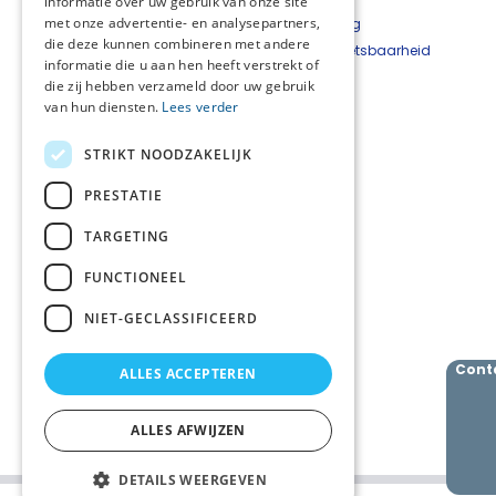
informatie over uw gebruik van onze site
met onze advertentie- en analysepartners,
Nieuwsbrief
Cookieverklaring
die deze kunnen combineren met andere
Beveiligingskwetsbaarheid
informatie die u aan hen heeft verstrekt of
melden
die zij hebben verzameld door uw gebruik
van hun diensten.
Lees verder
Netwerkcoördinator
West-Achterhoek
STRIKT NOODZAKELIJK
Hetty Top
T
06 - 22 24 33 93
PRESTATIE
E
hetty@hettytop.nl
TARGETING
Netwerkcoördinator
Oost-Achterhoek
FUNCTIONEEL
Jessica Verboom
T
06 - 11 42 70 37
NIET-GECLASSIFICEERD
E
j.verboom@skbwinterswijk.nl
Cont
ALLES ACCEPTEREN
Volg ons
ALLES AFWIJZEN
DETAILS WEERGEVEN