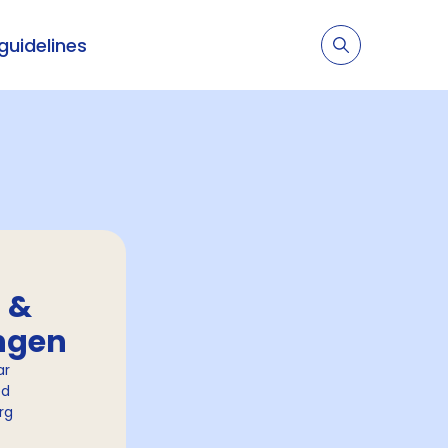
 guidelines
n &
ngen
ar
ed
org