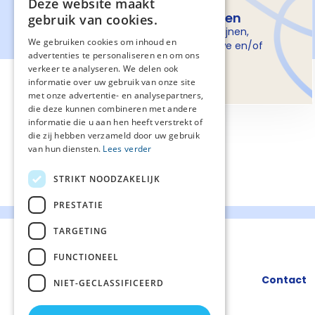
Deze website maakt
Over de richtlijnen
gebruik van cookies.
ontwikkeling van richtlijnen,
We gebruiken cookies om inhoud en
procesbegeleiding, nieuwe en/of
advertenties te personaliseren en om ons
gewijzigde zaken
verkeer te analyseren. We delen ook
informatie over uw gebruik van onze site
met onze advertentie- en analysepartners,
die deze kunnen combineren met andere
informatie die u aan hen heeft verstrekt of
die zij hebben verzameld door uw gebruik
van hun diensten.
Lees verder
STRIKT NOODZAKELIJK
PRESTATIE
TARGETING
FUNCTIONEEL
Contact
NIET-GECLASSIFICEERD