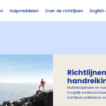
en
Hulpmiddelen
Over de richtlijnen
English
Richtlijne
handreiki
Multidisciplinaire en wa
mogelijk evidence bas
richtlijnen palliatieve z