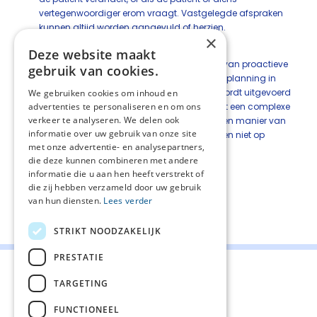
vertegenwoordiger erom vraagt. Vastgelegde afspraken
kunnen altijd worden aangevuld of herzien.
×
Inleiding
Deze website maakt
Er is geen gouden standaard voor het proces van proactieve
gebruik van cookies.
zorgplanning. De wijze waarop proactieve zorgplanning in
wetenschappelijk onderzoek en in de praktijk wordt uitgevoerd
We gebruiken cookies om inhoud en
is heterogeen en verschilt per setting. Het betreft een complexe
advertenties te personaliseren en om ons
verkeer te analyseren. We delen ook
interventie (of beter gezegd: een benadering, een manier van
informatie over uw gebruik van onze site
werken) waarvan de afzonderlijke componenten niet op
met onze advertentie- en analysepartners,
effectiviteit kunnen worden beoordeeld.
die deze kunnen combineren met andere
informatie die u aan hen heeft verstrekt of
die zij hebben verzameld door uw gebruik
van hun diensten.
Lees verder
Deel deze pagina:
STRIKT NOODZAKELIJK
PRESTATIE
TARGETING
FUNCTIONEEL