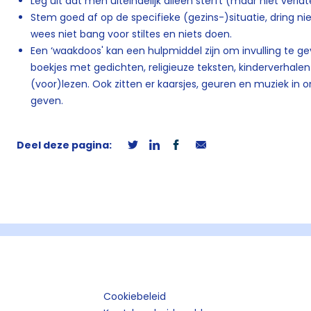
Leg uit dat men uiteindelijk alleen sterft (maar niet verlat
Stem goed af op de specifieke (gezins-)situatie, dring ni
wees niet bang voor stiltes en niets doen.
Een ‘waakdoos' kan een hulpmiddel zijn om invulling te g
boekjes met gedichten, religieuze teksten, kinderverhal
(voor)lezen. Ook zitten er kaarsjes, geuren en muziek i
geven.
Deel deze pagina:
Cookiebeleid