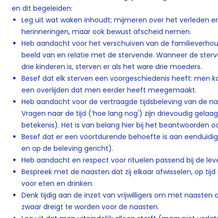
en dit begeleiden:
Leg uit wat waken inhoudt; mijmeren over het verleden e
herinneringen, maar ook bewust afscheid nemen.
Heb aandacht voor het verschuiven van de familieverhou
beeld van en relatie met de stervende. Wanneer de ste
drie kinderen is, sterven er als het ware drie moeders.
Besef dat elk sterven een voorgeschiedenis heeft: men k
een overlijden dat men eerder heeft meegemaakt.
Heb aandacht voor de vertraagde tijdsbeleving van de naa
Vragen naar de tijd (‘hoe lang nog') zijn drievoudig gela
betekenis). Het is van belang hier bij het beantwoorden 
Besef dat er een voortdurende behoefte is aan eenduidi
en op de beleving gericht).
Heb aandacht en respect voor rituelen passend bij de lev
Bespreek met de naasten dat zij elkaar afwisselen, op t
voor eten en drinken.
Denk tijdig aan de inzet van vrijwilligers om met naasten a
zwaar dreigt te worden voor de naasten.