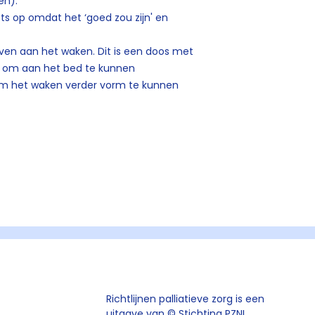
en).
ets op omdat het ‘goed zou zijn' en
even aan het waken. Dit is een doos met
en om aan het bed te kunnen
n om het waken verder vorm te kunnen
Richtlijnen palliatieve zorg is een
uitgave van ©
Stichting PZNL