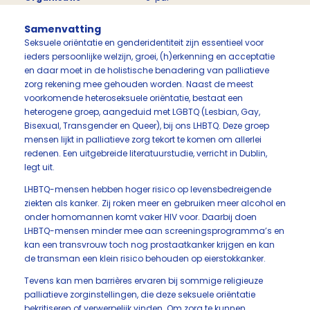
Samenvatting
Seksuele oriëntatie en genderidentiteit zijn essentieel voor
ieders persoonlijke welzijn, groei, (h)erkenning en acceptatie
en daar moet in de holistische benadering van palliatieve
zorg rekening mee gehouden worden. Naast de meest
voorkomende heteroseksuele oriëntatie, bestaat een
heterogene groep, aangeduid met LGBTQ (Lesbian, Gay,
Bisexual, Transgender en Queer), bij ons LHBTQ. Deze groep
mensen lijkt in palliatieve zorg tekort te komen om allerlei
redenen. Een uitgebreide literatuurstudie, verricht in Dublin,
legt uit.
LHBTQ-mensen hebben hoger risico op levensbedreigende
ziekten als kanker. Zij roken meer en gebruiken meer alcohol en
onder homomannen komt vaker HIV voor. Daarbij doen
LHBTQ-mensen minder mee aan screeningsprogramma’s en
kan een transvrouw toch nog prostaatkanker krijgen en kan
de transman een klein risico behouden op eierstokkanker.
Tevens kan men barrières ervaren bij sommige religieuze
palliatieve zorginstellingen, die deze seksuele oriëntatie
bekritiseren of verwerpelijk vinden. Om zorg te kunnen