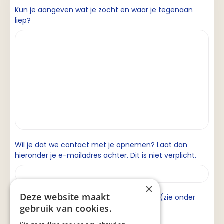
Kun je aangeven wat je zocht en waar je tegenaan
liep?
Wil je dat we contact met je opnemen? Laat dan
hieronder je e-mailadres achter. Dit is niet verplicht.
×
Deze website maakt
Ik ga akkoord met de privacyverklaring (zie onder
gebruik van cookies.
aan de pagina).