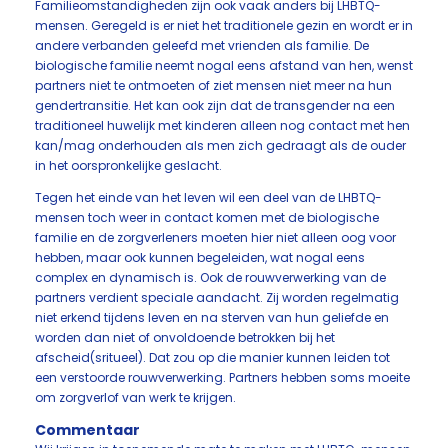
Familieomstandigheden zijn ook vaak anders bij LHBTQ-
mensen. Geregeld is er niet het traditionele gezin en wordt er in
andere verbanden geleefd met vrienden als familie. De
biologische familie neemt nogal eens afstand van hen, wenst
partners niet te ontmoeten of ziet mensen niet meer na hun
gendertransitie. Het kan ook zijn dat de transgender na een
traditioneel huwelijk met kinderen alleen nog contact met hen
kan/mag onderhouden als men zich gedraagt als de ouder
in het oorspronkelijke geslacht.
Tegen het einde van het leven wil een deel van de LHBTQ-
mensen toch weer in contact komen met de biologische
familie en de zorgverleners moeten hier niet alleen oog voor
hebben, maar ook kunnen begeleiden, wat nogal eens
complex en dynamisch is. Ook de rouwverwerking van de
partners verdient speciale aandacht. Zij worden regelmatig
niet erkend tijdens leven en na sterven van hun geliefde en
worden dan niet of onvoldoende betrokken bij het
afscheid(sritueel). Dat zou op die manier kunnen leiden tot
een verstoorde rouwverwerking. Partners hebben soms moeite
om zorgverlof van werk te krijgen.
Commentaar