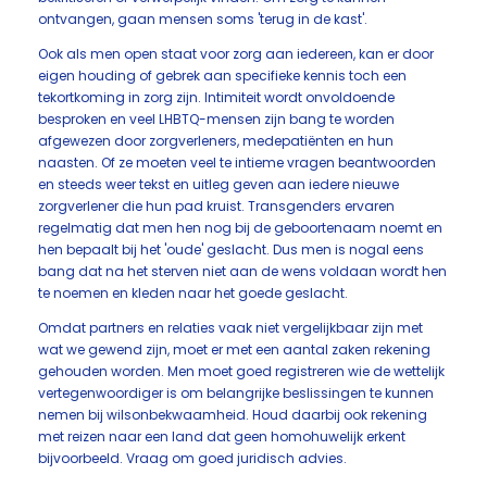
ontvangen, gaan mensen soms 'terug in de kast'.
Ook als men open staat voor zorg aan iedereen, kan er door
eigen houding of gebrek aan specifieke kennis toch een
tekortkoming in zorg zijn. Intimiteit wordt onvoldoende
besproken en veel LHBTQ-mensen zijn bang te worden
afgewezen door zorgverleners, medepatiënten en hun
naasten. Of ze moeten veel te intieme vragen beantwoorden
en steeds weer tekst en uitleg geven aan iedere nieuwe
zorgverlener die hun pad kruist. Transgenders ervaren
regelmatig dat men hen nog bij de geboortenaam noemt en
hen bepaalt bij het 'oude' geslacht. Dus men is nogal eens
bang dat na het sterven niet aan de wens voldaan wordt hen
te noemen en kleden naar het goede geslacht.
Omdat partners en relaties vaak niet vergelijkbaar zijn met
wat we gewend zijn, moet er met een aantal zaken rekening
gehouden worden. Men moet goed registreren wie de wettelijk
vertegenwoordiger is om belangrijke beslissingen te kunnen
nemen bij wilsonbekwaamheid. Houd daarbij ook rekening
met reizen naar een land dat geen homohuwelijk erkent
bijvoorbeeld. Vraag om goed juridisch advies.