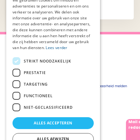
We gebruiken cookies om inhoud en
advertenties te personaliseren en om ons
verkeer te analyseren. We delen ook
informatie over uw gebruik van onze site
met onze advertentie- en analysepartners,
die deze kunnen combineren met andere
informatie die u aan hen heeft verstrekt of
die zij hebben verzameld door uw gebruik
van hun diensten.
Lees verder
STRIKT NOODZAKELIJK
Over Palliaweb
Privacyverklaring
Over PZNL
Cookieverklaring
PRESTATIE
Contact
Disclaimer
TARGETING
Pers
Beveiligingskwetsbaarheid melden
Vacatures
FUNCTIONEEL
Webshop
NIET-GECLASSIFICEERD
Mail 
ALLES ACCEPTEREN
Volg ons
redac
ALLES AFWIJZEN