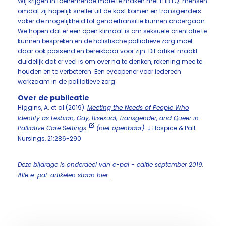
Wij krijgen in toenemende mate te maken met LHBTQ-mensen
omdat zij hopelijk sneller uit de kast komen en transgenders
vaker de mogelijkheid tot gendertransitie kunnen ondergaan.
We hopen dat er een open klimaat is om seksuele oriëntatie te
kunnen bespreken en de holistische palliatieve zorg moet
daar ook passend en bereikbaar voor zijn. Dit artikel maakt
duidelijk dat er veel is om over na te denken, rekening mee te
houden en te verbeteren. Een eyeopener voor iedereen
werkzaam in de palliatieve zorg.
Over de publicatie
Higgins, A. et al (2019).
Meeting the Needs of People Who
Identify as Lesbian, Gay, Bisexual, Transgender, and Queer in
Palliative Care Settings
(niet openbaar)
. J Hospice & Pall
Nursings, 21:286-290
Deze bijdrage is onderdeel van e-pal - editie september 2019.
Alle
e-pal-artikelen staan hier.