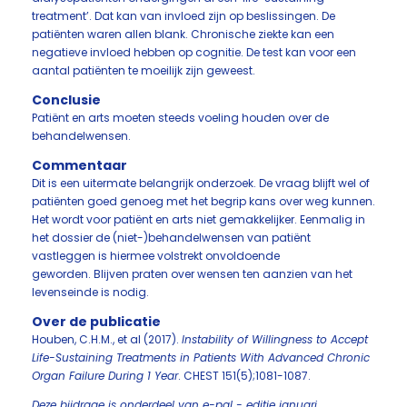
treatment’. Dat kan van invloed zijn op beslissingen. De
patiënten waren allen blank. Chronische ziekte kan een
negatieve invloed hebben op cognitie. De test kan voor een
aantal patiënten te moeilijk zijn geweest.
Conclusie
Patiënt en arts moeten steeds voeling houden over de
behandelwensen.
Commentaar
Dit is een uitermate belangrijk onderzoek. De vraag blijft wel of
patiënten goed genoeg met het begrip kans over weg kunnen.
Het wordt voor patiënt en arts niet gemakkelijker. Eenmalig in
het dossier de (niet-)behandelwensen van patiënt
vastleggen is hiermee volstrekt onvoldoende
geworden. Blijven praten over wensen ten aanzien van het
levenseinde is nodig.
Over de publicatie
Houben, C.H.M., et al (2017).
Instability of Willingness to Accept
Life-Sustaining Treatments in Patients With Advanced Chronic
Organ Failure During 1 Year
. CHEST 151(5);1081-1087.
Deze bijdrage is onderdeel van e-pal - editie januari