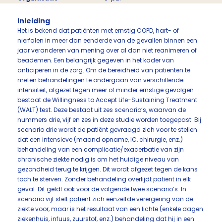
Inleiding
Het is bekend dat patiënten met ernstig COPD, hart- of
nierfalen in meer dan eenderde van de gevallen binnen een
jaar veranderen van mening over al dan niet reanimeren of
beademen. Een belangrijk gegeven in het kader van
anticiperen in de zorg. Om de bereidheid van patienten te
meten behandelingen te ondergaan van verschillende
intensiteit, afgezet tegen meer of minder ernstige gevolgen
bestaat de Willingness to Accept Life-Sustaining Treatment
(WALT) test. Deze bestaat uit zes scenario’s, waarvan de
nummers drie, vijf en zes in deze studie worden toegepast. Bij
scenario drie wordt de patiënt gevraagd zich voor te stellen
dat een intensieve (maand opname, IC, chirurgie, enz.)
behandeling van een complicatie/exacerbatie van zijn
chronische ziekte nodig is om het huidige niveau van
gezondheid terug te krijgen. Dit wordt afgezet tegen de kans
toch te sterven. Zonder behandeling overlijdt patient in elk
geval. Dit geldt ook voor de volgende twee scenario’s. In
scenario vijf stelt patient zich eenzelfde verergering van de
ziekte voor, maar is het resultaat van een lichte (enkele dagen
ziekenhuis, infuus, zuurstof, enz.) behandeling dat hij in een