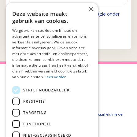
×
Deze website maakt
Ik ga akkoord met de privacyverklaring (zie onder
gebruik van cookies.
aan de pagina).
We gebruiken cookies om inhoud en
advertenties te personaliseren en om ons
verkeer te analyseren. We delen ook
informatie over uw gebruik van onze site
met onze advertentie- en analysepartners,
die deze kunnen combineren met andere
informatie die u aan hen heeft verstrekt of
die zij hebben verzameld door uw gebruik
van hun diensten.
Lees verder
STRIKT NOODZAKELIJK
Over Palliaweb
Privacyverklaring
Over PZNL
Cookieverklaring
PRESTATIE
Contact
Disclaimer
TARGETING
Pers
Beveiligingskwetsbaarheid melden
Vacatures
FUNCTIONEEL
Webshop
NIET-GECLASSIFICEERD