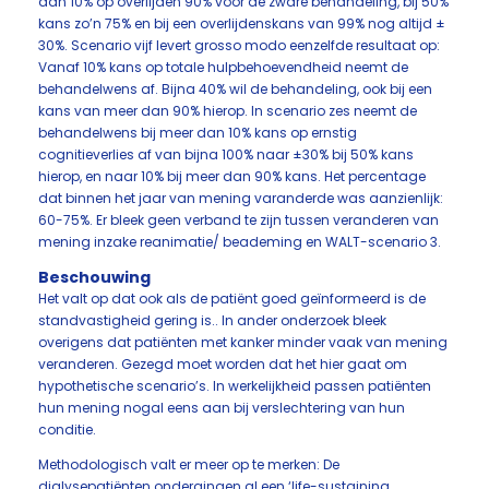
dan 10% op overlijden 90% voor de zware behandeling, bij 50%
kans zo’n 75% en bij een overlijdenskans van 99% nog altijd ±
30%. Scenario vijf levert grosso modo eenzelfde resultaat op:
Vanaf 10% kans op totale hulpbehoevendheid neemt de
behandelwens af. Bijna 40% wil de behandeling, ook bij een
kans van meer dan 90% hierop. In scenario zes neemt de
behandelwens bij meer dan 10% kans op ernstig
cognitieverlies af van bijna 100% naar ±30% bij 50% kans
hierop, en naar 10% bij meer dan 90% kans. Het percentage
dat binnen het jaar van mening varanderde was aanzienlijk:
60-75%. Er bleek geen verband te zijn tussen veranderen van
mening inzake reanimatie/ beademing en WALT-scenario 3.
Beschouwing
Het valt op dat ook als de patiënt goed geïnformeerd is de
standvastigheid gering is.. In ander onderzoek bleek
overigens dat patiënten met kanker minder vaak van mening
veranderen. Gezegd moet worden dat het hier gaat om
hypothetische scenario’s. In werkelijkheid passen patiënten
hun mening nogal eens aan bij verslechtering van hun
conditie.
Methodologisch valt er meer op te merken: De
dialysepatiënten ondergingen al een ‘life-sustaining