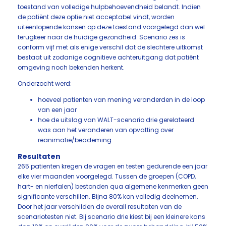
toestand van volledige hulpbehoevendheid belandt. Indien
de patiënt deze optie niet acceptabel vindt, worden
uiteenlopende kansen op deze toestand voorgelegd dan wel
terugkeer naar de huidige gezondheid. Scenario zes is
conform vijf met als enige verschil dat de slechtere uitkomst
bestaat uit zodanige cognitieve achteruitgang dat patiënt
omgeving noch bekenden herkent.
Onderzocht werd:
hoeveel patienten van mening veranderden in de loop
van een jaar
hoe de uitslag van WALT-scenario drie gerelateerd
was aan het veranderen van opvatting over
reanimatie/beademing
Resultaten
265 patienten kregen de vragen en testen gedurende een jaar
elke vier maanden voorgelegd. Tussen de groepen (COPD,
hart- en nierfalen) bestonden qua algemene kenmerken geen
significante verschillen. Bijna 80% kon volledig deelnemen.
Door het jaar verschilden de overall resultaten van de
scenariotesten niet. Bij scenario drie kiest bij een kleinere kans